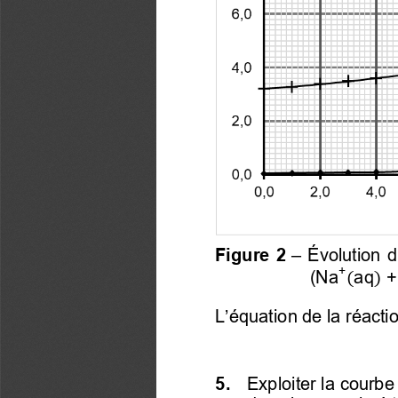
Figure  2
–
  Évolution  d
+
(
Na
aq
+
(
)
L’équation de la réacti
5. 
  Exploiter la courbe 