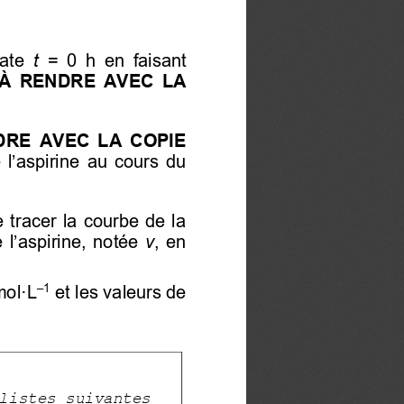
ate
  t
  =  0  h  en  faisant 
À  RENDRE  AVEC  LA 
RE  AVEC  LA  COPIE 
l’aspirine
  au  cours  du 
e tracer la  courbe de la 
 l’aspirine
,  notée 
 v
,  en 
mol·L
 et les valeurs de 
–
1
listes suivantes