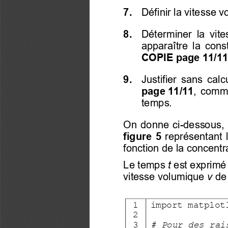
7. 
  Définir la vitesse 
8. 
  Déterminer 
 la vit
apparaître  la  cons
COPIE page 11/11
9. 
  Justifier  sans  calcu
page 11/11
, 
commen
temps.  
On donne ci-dessous, 
figure  5
  représentant  
fonction de la concentr
Le temps 
t
 est exprimé
vitesse volumique 
v 
de
1
import matplot
2
3
# Pour des rai