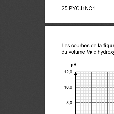
25-PYCJ1NC1  
Les courbes de la 
figu
du volume
 V
d’hydrox
B