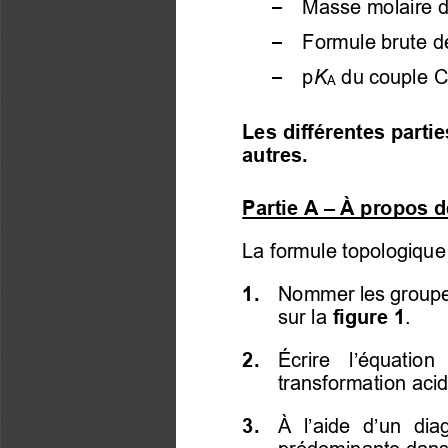
   M
asse molaire d
–
   Formule brute 
d
–
   p
K
 du couple 
C
–
A
Les différentes parti
autres. 
Partie A 
–
À propos de
La formule topologique 
1. 
  Nommer les groupes
sur la 
figure 1
.
2. 
 Écrire  l’équation 
transformation aci
3. 
  À 
 l’aide d’
un  dia
prédominante 
dans