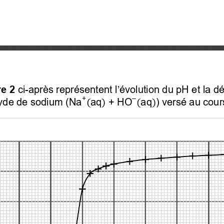
re 2
 ci-après représentent 
l’évolution du
 pH et la d
–
+
yde de sodium
 (
Na
aq
+ HO
aq
) versé au cours
(
)
(
)