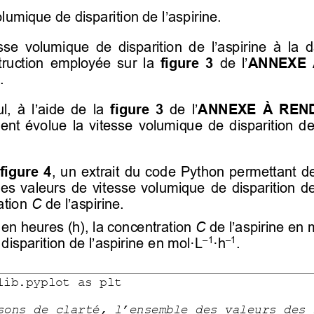
volumique de disparition de 
l’aspirine.
esse volumique de disparition de l’aspirine à la d
truction  employée  sur  la 
 figure  3
 de l’
ANNEXE  
. 
l, 
 à l’aide de
  la 
 figure  3
 de l’
ANNEXE  À  REND
t évolue la vitesse volumique de disparition de 
figure  4
,  un extrait  du  code Python permettant  d
les  valeurs  de  vitesse  volumique  de 
disparition de
ation 
C
de l’aspirine.
 en heures (h), la concentration 
C
de l’aspirine
 en 
 
disparition de l’aspirine
 en mol·L
·h
. 
–
1
–
1
lib.pyplot as plt
sons de clarté, l’ensemble des valeurs des 