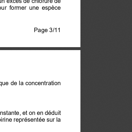
un excès de
 chlorure de 
our  former  une  espèce 
Page 3/11 
ue de la concentration 
nstante, et on en déduit 
irine
 représentée sur la 