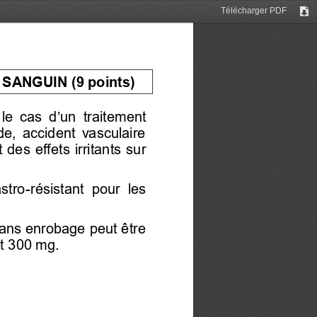
Télécharger PDF
Tél
ANGUIN (9 points) 
 le cas d’un
  traitement 
de,  accident  vasculaire 
des  effets  irritants  sur 
stro
-résistant  pour  les 
 sans enrobage peut être
t 300 mg. 