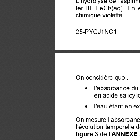
L’hydrolyse de l’aspirin
fer  III,  FeCl
(aq).  En  e
3
chimique violette. 
25-PYCJ1NC1  
On considère que : 
•
 l’absorbance du 
en acide salicyli
•
 l’
eau étant en e
On mesure l’absorbanc
l’évolution
 temporelle d
figure 3
de l’
ANNEXE 