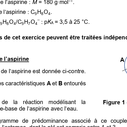
e l’aspirine
 : 
M
 = 180 g·mol
. 
–
1
e l’aspirine
 : 
C
H
O
. 
9
8
4
–
H
O
/
C
H
O
: p
K
= 3,5 à 25 °C. 
A 
9
8
4
9
7
4
es de cet exercice peuvent être traitées indép
 l’aspirine
A 
de l’aspirine est donnée
 ci-contre. 
 caractéristiques 
A
 et 
B
 entourés 
 de  la  réaction  modélisant  la
Figure 1
de-base 
de l’aspirine avec l’eau.
gramme  de  prédominance  associé  à  ce  couple,
 l’estomac
, dont le pH est compris entre 1 et 3. 