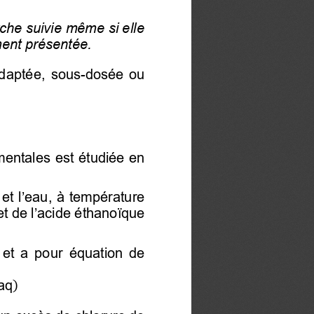
rche suivie même si elle 
ment présentée.
adaptée,  sous-dosée  ou 
mentales est étudiée en 
 et l’eau
, à température 
et de 
l’acide
 éthanoïque 
 et a pour
  équation  de 
aq
)