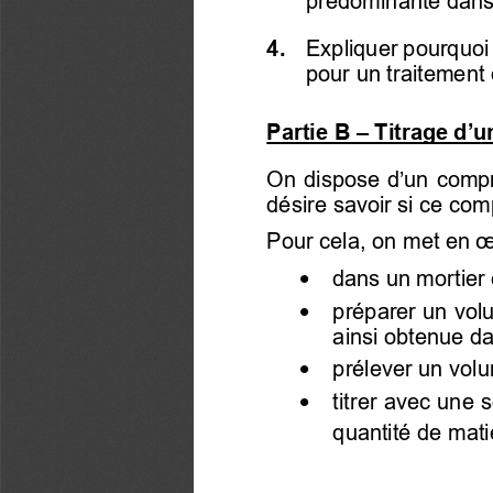
4. 
  Expliquer pourquo
pour un traitement
Partie B 
–
 T
itrage d’
On dispose d’un compr
désire savoir si ce co
Pour cela, on 
met en 
•
    dans un mortier 
•
    préparer un vol
ainsi obtenue da
•
    prélever un vol
•
    titrer 
avec une s
quantité de mati