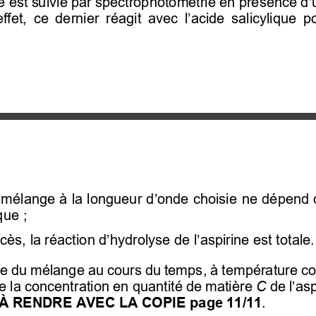
e
 est suivie par spectrophotométrie en présence d
’
ffet,  ce  dernier  réagit 
 avec l’acide salicylique
  p
mélange à la longueur d’onde choisie
 ne dépend q
que ;
xcès
, la réaction d’hydrolyse de l’aspirine est totale.
e du mélange au cours du temps
, à température co
e la concentration en quantité de matière 
C
de l’asp
À RENDRE AVEC LA COPIE page 11/11
.