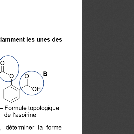
endamment les unes des 
B 
–
 Formule topologique 
de l’as
p
irine
  déterminer  la  forme 