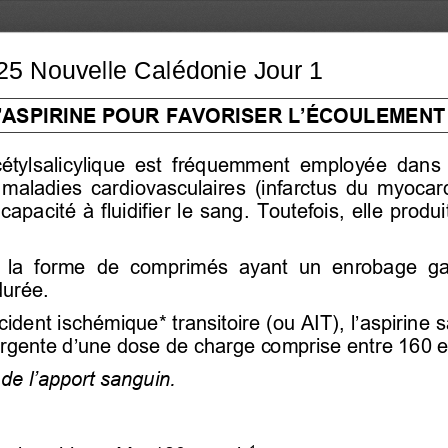
’ASPIRINE POUR FAVORISER L’
ÉCOULEMENT S
acétylsalicylique  est  fréquemment  employée 
 dans
  maladies  cardiovasculaires  (infarctus  du  myocar
apacité à fluidifier le sang.  Toutefois,  elle produit  
us la forme de comprimés ayant un enrobage ga
urée.  
ident ischémique* transitoire (ou AIT)
, l’aspirine
urgente d’une dose
 de charge comprise entre 160 e
 de l’apport sanguin
. 