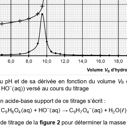
u  pH  et  de  sa  dérivée  en  fonction  du  volume 
 V
B
–
 HO
aq
) versé au cours du titrage 
(
)
on acid
e-
base support de ce titrage s’écrit
 :  
–
–
C
H
O
aq
+ HO
aq
→
 C
H
O
aq
+ H
O(
)
(
)
(
)
(
)
ℓ
9
8
4
9
7
4
2
de titrage de la 
figure 2
 pour déterminer la masse