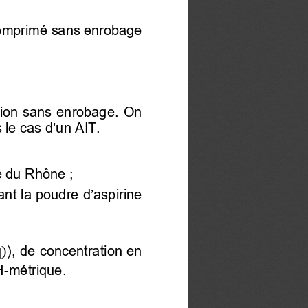
comprimé sans enrobage 
ation sans enrobage
. On 
 le cas d’
un AIT. 
e du Rhône ; 
ant la poudre d’aspirine
q
), de concentration en 
)
H-métrique. 