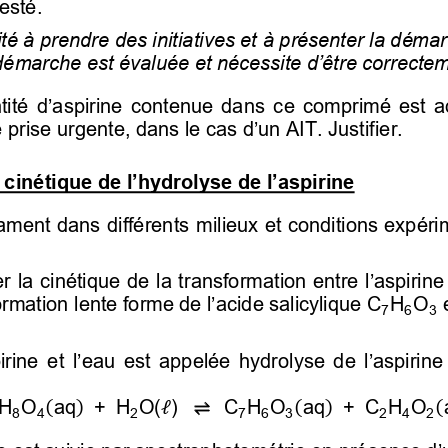
sté.  
ité à prendre des initiatives et à présenter la déma
 démarche est évaluée et nécessite d’être correcte
tité d’aspirine contenue dans c
e  comprimé  est  
 prise urgente, 
dans le cas d’
un AIT. Justifier. 
 cinétique de l’hydrolyse de l’aspirine
cament dans différents
 milieux et conditions expéri
r la cinétique
 de la transformation entre 
l’aspirine
ormation lente forme de 
l’acide salicylique
C
H
O
 
7
6
3
pirine et l’eau est appelée hydrolyse de l’aspirine
H
O
aq
+ H
O(
)
C
H
O
aq
+ C
H
O
(
)
(
)
(
ℓ
 ⇌
8
4
2
7
6
3
2
4
2