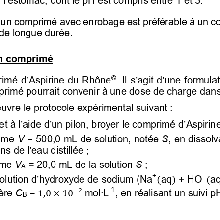
i un comprimé avec enrobage est préférable à un 
 de longue durée. 
un comprimé
imé d’Aspirine du Rhône
. Il s’agit d’une formul
©
mprimé pourrait convenir à une dose de charge 
dans
œuvre
 le protocole expérimental suivant : 
et à l’aide d’un
 pilon
, broyer le comprimé d’
Aspirin
ume 
V
 = 500,0 mL de solution, notée 
S
, en dissolv
ns 
de l’eau distillée
 ; 
ume 
V
 = 20,0 mL de la solution 
S 
;  
A
–
+
olution d’hydroxyde de sodium
(
Na
aq
+ HO
a
(
)
(
-1
ère 
C
 = 
mol
∙
L
, en réalisant un suivi p
–2

,0×

0
B