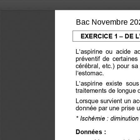
EXERCICE 1 
–
DE L
L’aspirine
  ou  acide  
préventif  de  certaines
cérébral,  etc.) pour sa c
l’estomac.
L’aspirine existe so
traitements de longue d
Lorsque survient un acc
donnée 
par une prise 
* Ischémie 
: diminution
Données : 