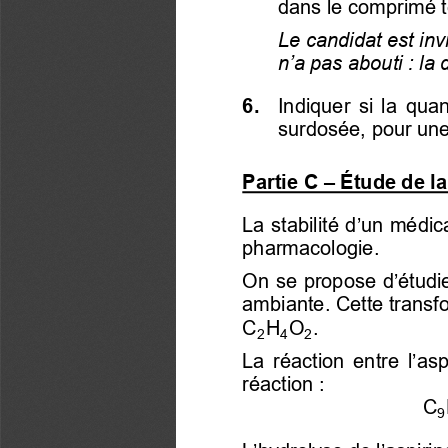
dans le comprimé te
Le candidat est inv
n’a pas abouti
: la
6. 
  Indiquer  si  la 
quan
surdosée, pour une
Partie C 
–
Étude de la
La stabilité d’un médi
pharmacologie. 
On se propose d’étudie
ambiante. Cette transf
C
H
O
.  
2
4
2
La  réaction  entre 
l’as
réaction : 
C
9