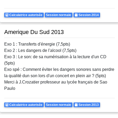
Calculatrice
Rattrapages
Annee
Calculatrice autorisée
Session normale
Session 2014
Autorisee
Amerique Du Sud 2013
Exo 1 : Transferts d'énergie (7,5pts)
Exo 2 : Les dangers de l'alcool (7,5pts)
Exo 3 : Le son: de sa numérisation à la lecture d'un CD
(5pts)
Exo spé : Comment éviter les dangers sonores sans perdre
la qualité dun son lors d'un concert en plein air ? (5pts)
Merci à J.Crozatier professeur au lycée français de Sao
Paulo
Calculatrice
Rattrapages
Annee
Calculatrice autorisée
Session normale
Session 2013
Autorisee