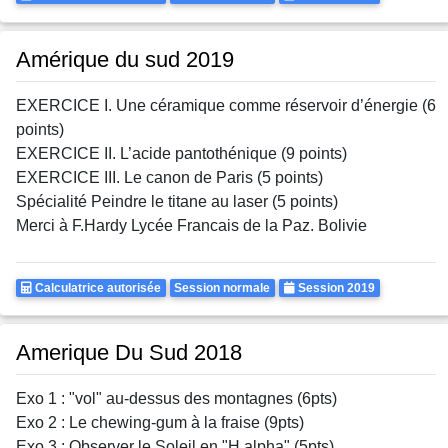
Autorisee
Amérique du sud 2019
EXERCICE I. Une céramique comme réservoir d’énergie (6
points)
EXERCICE II. L’acide pantothénique (9 points)
EXERCICE III. Le canon de Paris (5 points)
Spécialité
Peindre le titane au laser (5 points)
Merci à
F.Hardy Lycée Francais de la Paz. Bolivie
Calculatrice
Rattrapages
Annee
Calculatrice autorisée
Session normale
Session 2019
Autorisee
Amerique Du Sud 2018
Exo 1 : "vol" au-dessus des montagnes (6pts)
Exo 2 : Le chewing-gum à la fraise (9pts)
Exo 3 : Observer le Soleil en "H alpha" (5pts)