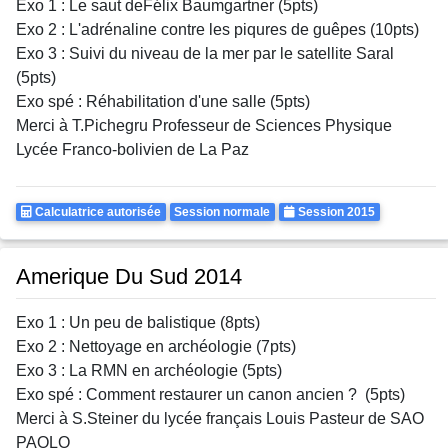
Exo 1 : Le saut deFélix Baumgartner (5pts)
Exo 2 : L'adrénaline contre les piqures de guêpes (10pts)
Exo 3 : Suivi du niveau de la mer par le satellite Saral
(5pts)
Exo spé : Réhabilitation d'une salle (5pts)
Merci à T.Pichegru Professeur de Sciences Physique
Lycée Franco-bolivien de La Paz
Calculatrice
Rattrapages
Annee
Calculatrice autorisée
Session normale
Session 2015
Autorisee
Amerique Du Sud 2014
Exo 1 : Un peu de balistique (8pts)
Exo 2 : Nettoyage en archéologie (7pts)
Exo 3 : La RMN en archéologie (5pts)
Exo spé : Comment restaurer un canon ancien ? (5pts)
Merci à S.Steiner du lycée français Louis Pasteur de SAO
PAOLO