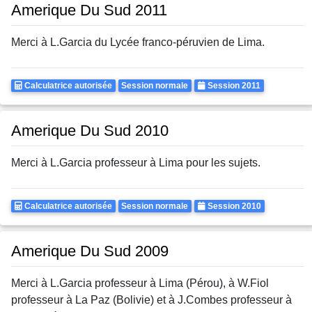
Amerique Du Sud 2011
Merci à L.Garcia du Lycée franco-péruvien de Lima.
Calculatrice
Rattrapages
Annee
Calculatrice autorisée
Session normale
Session 2011
Autorisee
Amerique Du Sud 2010
Merci à L.Garcia professeur à Lima pour les sujets.
Calculatrice
Rattrapages
Annee
Calculatrice autorisée
Session normale
Session 2010
Autorisee
Amerique Du Sud 2009
Merci à L.Garcia professeur à Lima (Pérou), à W.Fiol
professeur à La Paz (Bolivie) et à J.Combes professeur à