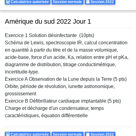
Calculatrice
Rattrapages
Annee
Calculatrice autorisée
Session normale
Session 2022
Autorisee
Amérique du sud 2022 Jour 1
Exercice 1 Solution désinfectante (10pts)
Schéma de Lewis, spectroscopie IR, calcul concentration
en quantité à partir du titre et de la masse volumique,
acide-base, force d'un acide, Ka, relation entre pH et pKa,
diagramme de distribution, titrage conductimétrique,
incertitude-type.
Exercice A Observation de la Lune depuis la Terre (5 pts)
Orbite, période de révolution, lunette astronomique,
grossissement
Exercice B Défibrillateur cardiaque implantable (5 pts)
Charge et décharge d'un condensateur, temps
caractéristiques, équation différentielle
Calculatrice
Rattrapages
Annee
Calculatrice autorisée
Session normale
Session 2022