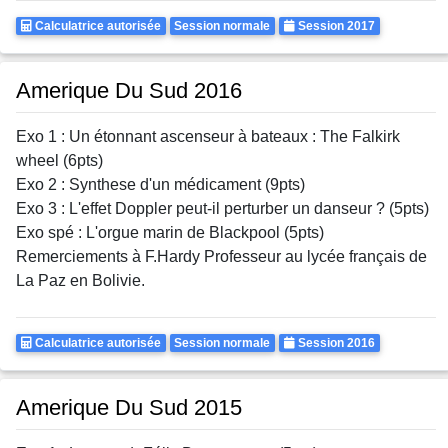
Calculatrice
Rattrapages
Annee
Calculatrice autorisée
Session normale
Session 2017
Autorisee
Amerique Du Sud 2016
Exo 1 : Un étonnant ascenseur à bateaux : The Falkirk
wheel (6pts)
Exo 2 : Synthese d'un médicament (9pts)
Exo 3 : L'effet Doppler peut-il perturber un danseur ? (5pts)
Exo spé : L'orgue marin de Blackpool (5pts)
Remerciements à F.Hardy Professeur au lycée français de
La Paz en Bolivie.
Calculatrice
Rattrapages
Annee
Calculatrice autorisée
Session normale
Session 2016
Autorisee
Amerique Du Sud 2015