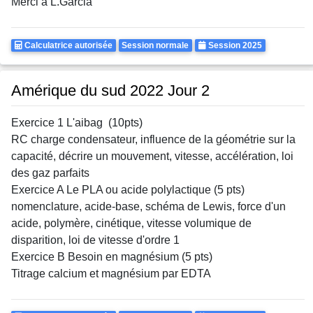
Merci à L.Garcia
Calculatrice
Rattrapages
Annee
Calculatrice autorisée
Session normale
Session 2025
Autorisee
Amérique du sud 2022 Jour 2
Exercice 1 L'aibag (10pts)
RC charge condensateur, influence de la géométrie sur la
capacité, décrire un mouvement, vitesse, accélération, loi
des gaz parfaits
Exercice A Le PLA ou acide polylactique (5 pts)
nomenclature, acide-base, schéma de Lewis, force d'un
acide, polymère, cinétique, vitesse volumique de
disparition, loi de vitesse d'ordre 1
Exercice B Besoin en magnésium (5 pts)
Titrage calcium et magnésium par EDTA