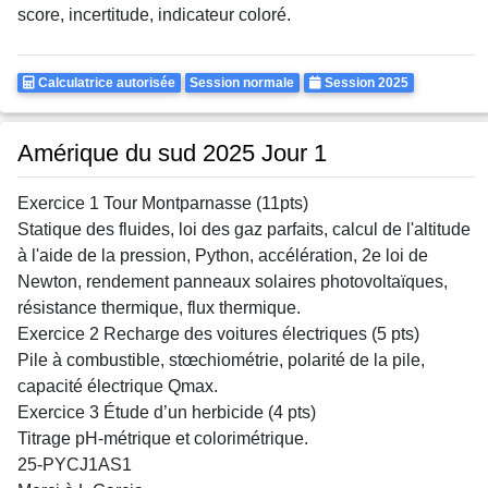
score, incertitude, indicateur coloré.
Calculatrice
Rattrapages
Annee
Calculatrice autorisée
Session normale
Session 2025
Autorisee
Amérique du sud 2025 Jour 1
Exercice 1 Tour Montparnasse (11pts)
Statique des fluides, loi des gaz parfaits, calcul de l'altitude
à l'aide de la pression, Python, accélération, 2e loi de
Newton, rendement panneaux solaires photovoltaïques,
résistance thermique, flux thermique.
Exercice 2 Recharge des voitures électriques (5 pts)
Pile à combustible, stœchiométrie, polarité de la pile,
capacité électrique Qmax.
Exercice 3 Étude d’un herbicide (4 pts)
Titrage pH-métrique et colorimétrique.
25
-
PYCJ1AS1