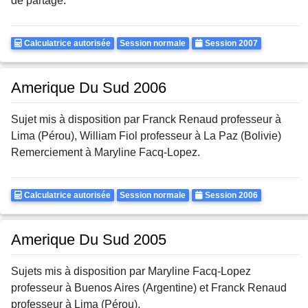
de partage.
Calculatrice
Rattrapages
Annee
Calculatrice autorisée
Session normale
Session 2007
Autorisee
Amerique Du Sud 2006
Sujet mis à disposition par Franck Renaud professeur à
Lima (Pérou), William Fiol professeur à La Paz (Bolivie)
Remerciement à Maryline Facq-Lopez.
Calculatrice
Rattrapages
Annee
Calculatrice autorisée
Session normale
Session 2006
Autorisee
Amerique Du Sud 2005
Sujets mis à disposition par Maryline Facq-Lopez
professeur à Buenos Aires (Argentine) et Franck Renaud
professeur à Lima (Pérou).