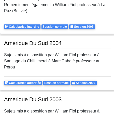
Remerciement également à William Fiol professeur à La
Paz (Bolivie).
Calculatrice
Rattrapages
Annee
Calculatrice interdite
Session normale
Session 2005
Autorisee
Amerique Du Sud 2004
Sujets mis à disposition par William Fiol professeur à
Santiago du Chili, merci à Marc Cabalé professeur au
Pérou
Calculatrice
Rattrapages
Annee
Calculatrice autorisée
Session normale
Session 2004
Autorisee
Amerique Du Sud 2003
Sujets mis à disposition par William Fiol professeur à