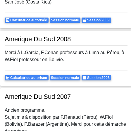
San José (Costa Rica).
Calculatrice
Rattrapages
Annee
Calculatrice autorisée
Session normale
Session 2009
Autorisee
Amerique Du Sud 2008
Merci à L.Garcia, F.Conan professeurs à Lima au Pérou, à
W.Fiol professeur en Bolivie.
Calculatrice
Rattrapages
Annee
Calculatrice autorisée
Session normale
Session 2008
Autorisee
Amerique Du Sud 2007
Ancien programme.
Sujet mis à disposition par F.Renaud (Pérou), W.Fiol
(Bolivie), P.Barazer (Argentine). Merci pour cette démarche