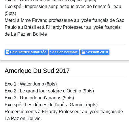
Exo spé : Impression sur plastique avec de l'encre à l'eau
(5pts)
Merci à Mme Favand professeure au lycée français de Sao
Paulo au Brésil et à F.Hardy Professeur au lycée français
de La Paz en Bolivie
Calculatrice
Rattrapages
Annee
Calculatrice autorisée
Session normale
Session 2018
Autorisee
Amerique Du Sud 2017
Exo 1 : Water Jump (6pts)
Exo 2 : Le grand four solaire d'Odeillo (9pts)
Exo 3 : Une odeur d'ananas (5pts)
Exo spé : Les dômes de l'opéra Garnier (5pts)
Remerciements à F.Hardy Professeur au lycée français de
La Paz en Bolivie.