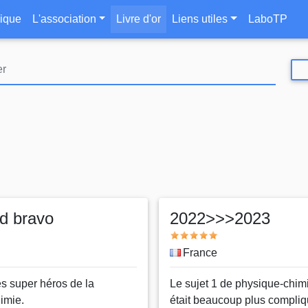
Aller
le
ique
L'association
Livre d'or
Liens utiles
LaboTP
au
contenu
principal
d bravo
2022>>>2023
Note
Pays
France
es super héros de la
Message
Le sujet 1 de physique-chim
imie.
était beaucoup plus compli