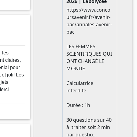
 les
nt claires,
énial pour
 et joli! Les
jets
Merci