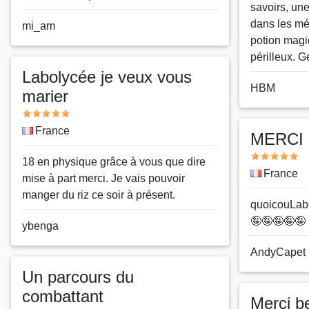
savoirs, un
dans les m
Nom
mi_am
potion magi
ou
périlleux. Gé
pseudo
Labolycée je veux vous
Nom
HBM
marier
ou
Note
pseudo
Pays
France
MERCI
Note
Message
18 en physique grâce à vous que dire
Pays
France
mise à part merci. Je vais pouvoir
manger du riz ce soir à présent.
Message
quoicouLa
🤪🤪🤪🤪🤪
Nom
ybenga
ou
Nom
AndyCapet
pseudo
ou
Un parcours du
pseudo
combattant
Merci b