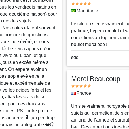
os souffrances, nous avons
Note
tous les vendredis matins en
Pays
Mauritanie
notre deuxième maison) pour
 des tes sujets
Message
Le site du siecle vraiment, h
. Nos notes étaient souvent
pratique, hyper complet et va
 au nombre de questions,
corrections au top non vrai
vons persévéré, et nous
boulot merci bcp !
n lâché. On a appris qu’on
is vivre au Liban, et que
Nom
sds
toujours en excès même si
ou
vant. On espère avoir un
pseudo
 pas trop élevé entre la
Merci Beaucoup
rique et expérimentale de
Note
Vive les acides forts et les
Pays
France
, alias les stars de la
Merci pour ces deux ans
Message
Un site vraiment incroyable
 côtés. PS : notre prof de
sujets qui permettent de s’en
us adoreee 🤩 (un peu trop
au long de l’année et surtout
udrais un autographe ❤️😗
bac. Des corrections très bie