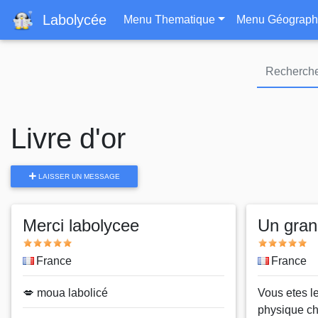
Navigation principa
Labolycée
Menu Thematique
Menu Géograph
Livre d'or
LAISSER UN MESSAGE
Merci labolycee
Un gran
Note
Note
Pays
France
Pays
France
Message
💋 moua labolicé
Message
Vous etes l
physique ch