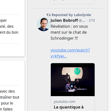
yper
rié, des
ment du bon
 avec des
traîner tout
 pour le
n faites