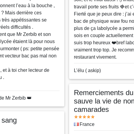
nnent l’eau à la bouche ,
travail porte ses fruits 🍓et c
 ? Mais derrière ces
Fierté que je peux dire : j’ai
s très appétissantes se
bac de physique waw fou non
els difficultés .
plus de ça labolycée a perm
t que Mr Zerbib et son
sois en couple actuellement 
lycée étaient là pour nous
suis trop heureux ❤️bref lab
surmonter ( ps: petite pensée
vraiment trop top. Je reco
nt vecteur bac pas mal non
restaurant vivement.
, et à toi cher lecteur de
Nom
L’élu ( askip)
u .
ou
pseudo
Remerciements du 
de Mr Zerbib 👑
sauve la vie de n
camarades
Note
e sang
Pays
France