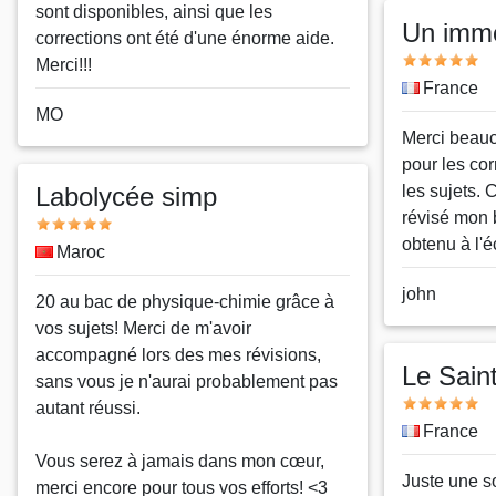
pseudo
sont disponibles, ainsi que les
Un imm
corrections ont été d'une énorme aide.
Note
Merci!!!
Pays
France
Nom
MO
Message
Merci beauc
ou
pour les cor
pseudo
Labolycée simp
les sujets. C
révisé mon 
Note
obtenu à l'éc
Pays
Maroc
Nom
john
Message
20 au bac de physique-chimie grâce à
ou
vos sujets! Merci de m'avoir
pseudo
accompagné lors des mes révisions,
Le Sain
sans vous je n'aurai probablement pas
Note
autant réussi.
Pays
France
Vous serez à jamais dans mon cœur,
Message
Juste une s
merci encore pour tous vos efforts! <3