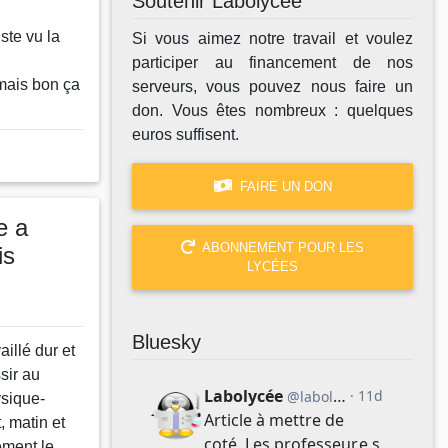
Soutenir Labolycée
ste vu la
Si vous aimez notre travail et voulez
participer au financement de nos
mais bon ça
serveurs, vous pouvez nous faire un
don. Vous êtes nombreux : quelques
euros suffisent.
FAIRE UN DON
e a
ABONNEMENT POUR LES
is
LYCÉES
Bluesky
illé dur et
sir au
ysique-
t, matin et
lement le