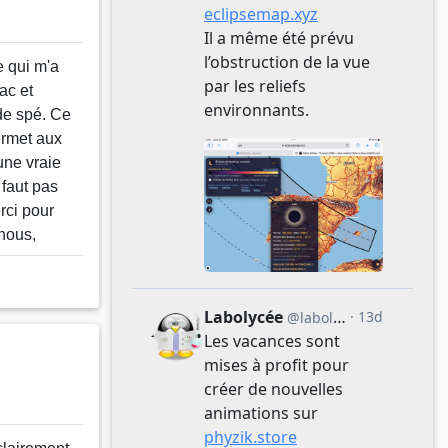
 qui m'a
ac et
de spé. Ce
ermet aux
une vraie
 faut pas
rci pour
 nous,