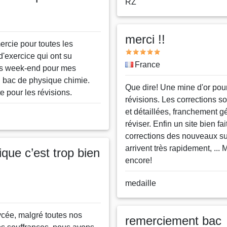
Nom
RZ
ou
pseudo
merci !!
ercie pour toutes les
Note
d'exercice qui ont su
Pays
France
s week-end pour mes
u bac de physique chimie.
Message
Que dire! Une mine d'or pour
te pour les révisions.
révisions. Les corrections so
et détaillées, franchement g
réviser. Enfin un site bien fait
corrections des nouveaux su
arrivent très rapidement, ... 
que c’est trop bien
encore!
Nom
medaille
ou
pseudo
cée, malgré toutes nos
remerciement bac