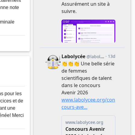
clairement
onne note
rminale
ns pour les
cices et de
tant une
rénée! Merci