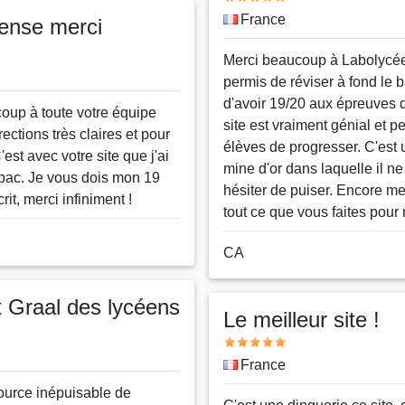
Pays
France
ense merci
Message
Merci beaucoup à Labolycée
permis de réviser à fond le b
d'avoir 19/20 aux épreuves 
oup à toute votre équipe
site est vraiment génial et p
rections très claires et pour
élèves de progresser. C'est 
'est avec votre site que j'ai
mine d'or dans laquelle il ne
bac. Je vous dois mon 19
hésiter de puiser. Encore me
rit, merci infiniment !
tout ce que vous faites pour
Nom
CA
ou
pseudo
t Graal des lycéens
Le meilleur site !
Note
Pays
France
ource inépuisable de