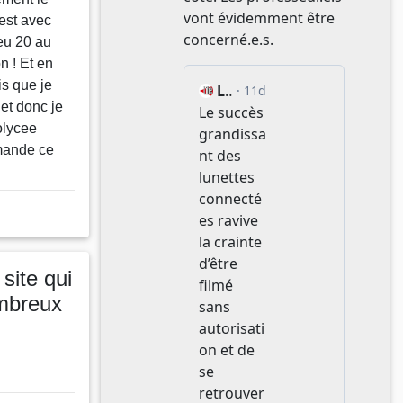
’est avec
 eu 20 au
 ! Et en
is que je
et donc je
olycee
mmande ce
site qui
ombreux