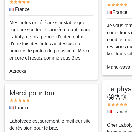
Note
Note
Pays
France
Pays
France
Message
Mes notes ont été aussi instable que
Message
Je vous rem
l'oganesson toute l'année durant, mais
corrections 
Labolycee m'a permis d'obtenir plus
combler me
d'une fois des notes au dessus du
révisions d
nombre de proton du potassium. Merci
Meilleurs si
encore et restez comme vous êtes.
Nom
Manu-vava
Nom
Azrocks
ou
ou
pseudo
pseudo
La physi
Merci pour tout
🤩⚗️⚛️
Note
Note
Pays
France
Pays
France
Message
Labolycée est sûrement le meilleur site
Message
Cher Laboly
de révision pour le bac,