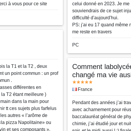
rci à vous pour ce site
celui donné en 2023. Je me
souviendrais de ce sujet inju
difficulté d'aujourd'hui.
PS: j'ai eu 17 quand même 
me reste en travers
Nom
PC
ou
pseudo
Comment labolycé
fois la T1 et la T2 , deux
nt un point commun : un prof
changé ma vie aus
mmun .
Note
asses différentes en
Pays
France
la T2 étant meilleure )
t main dans la main pour
Message
Pendant des années j’ai trava
nir tt ces sujets plus farfelus
avec acharnement pour réus
les autres « l’arôme de
baccalauréat général de ph
«la pizza Napolitaine» ou
chimie, j’ai étudié jour et nui
 vin et ses composants ».
soir, et le midi aussi ! :) fina