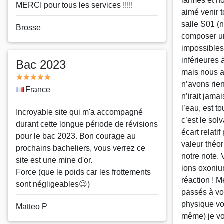
larmes et n
MERCI pour tous les services !!!!!
aimé venir 
salle S01 (
Nom
Brosse
composer un
ou
impossibles
pseudo
inférieures
Bac 2023
mais nous a
Note
n’avons rie
Pays
France
n’irait jama
l’eau, est 
Message
Incroyable site qui m'a accompagné
c’est le sol
durant cette longue période de révisions
écart relatif
pour le bac 2023. Bon courage au
valeur théo
prochains bacheliers, vous verrez ce
notre note. 
site est une mine d'or.
ions oxonium
Force (que le poids car les frottements
réaction ! 
sont négligeables😉)
passés à vos
physique vo
Nom
Matteo P
même) je vo
ou