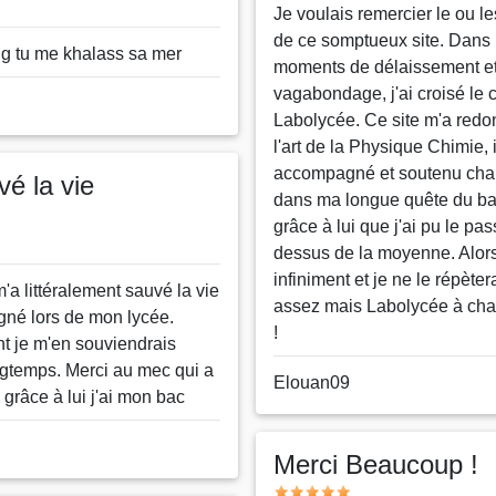
Message
Je voulais remercier le ou le
de ce somptueux site. Dans
ng tu me khalass sa mer
moments de délaissement e
vagabondage, j'ai croisé le
Labolycée. Ce site m'a redo
l'art de la Physique Chimie, 
accompagné et soutenu ch
é la vie
dans ma longue quête du bac
grâce à lui que j'ai pu le pa
dessus de la moyenne. Alor
infiniment et je ne le répèter
a littéralement sauvé la vie
assez mais Labolycée à ch
né lors de mon lycée.
!
 je m'en souviendrais
gtemps. Merci au mec qui a
Nom
Elouan09
 grâce à lui j'ai mon bac
ou
pseudo
Merci Beaucoup !
Note