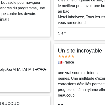
Message
C'est une dinguerie ce site, 
e boussole pour naviguer
le meilleur pour avoir une b
éandres du programme, une
au bac
que contre les devoirs
Merci labolycee, Tous les te
nial !
vous remercient !
Nom
S.elf
ou
pseudo
Un site incroyable
Note
Pays
France
bolyc²ée AHAHAHAH 🤪🤪🤪
Message
une vrai source d'informatio
jeunes. Une multitude d'exer
corrections détaillés permet
progression à un rythme eff
beaucoup!
eaucoup