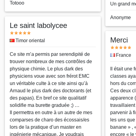
Nom
Totooo
Un grand me
ou
pseudo
Nom
Anonyme
Le saint labolycee
ou
pseudo
Note
Merci
Pays
Timor oriental
Note
Message
Ce site m’a permis par serendipité de
Pays
France
trouver nombreux de mes contrôles de
physique chimie. Le plus dark des
Message
Il était une 
physiciens voue avec son frérot EMC
classes aya
un véritable culte à ce site ainsi qu’à
hors du co
Arnaud le plus dark des doctorants (et
Ces deux cl
des papas). En bref ce site qualitatif
apparence ( 
solidifie ma burette graduée ;) …
travaillaien
Il permettra en outre à un autre de mes
parvenir à fi
comparses de charo des écossais/es
les uns que 
lors de la pratique d’un master en
banane » , 
ingénierie mécanique. Je voudrais
encore « le