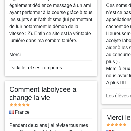
également dédier ce message à un ami
Ces noms do
ayant performer à la course grâce à tous
n’est ce pas
les sujets sur l’athlétisme (lui permettant
appellation
de fuir notamment le démon de la
cachent de ré
vitesse : Z). Enfin ce site est la véritable
Heureusemen
lumière dans ma sombre tanière.
acolyte labo
aider à les 
Merci
au concurre
plus ) .
Nom
Darkiller et ses compères
Merci à eux 
ou
nous avoir l
pseudo
A plus ✌🏻
Comment labolycee a
Nom
Les élèves 
changé la vie
ou
Note
pseudo
Pays
France
Merci l
Note
Message
Pendant deux ans j’ai révisé tous mes