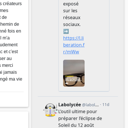
s créateurs
 mes
t de
 chemin de
nné fois en
il m'a
audement
 et c'est
sser au
s merci
ai jamais
angé ma vie