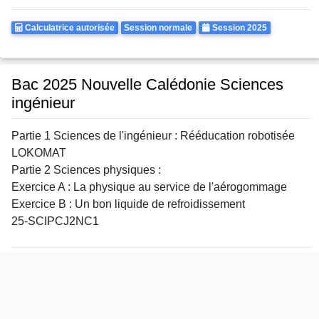
Calculatrice
Rattrapages
Annee
Calculatrice autorisée
Session normale
Session 2025
Autorisee
Bac 2025 Nouvelle Calédonie Sciences
ingénieur
Partie 1 Sciences de l'ingénieur : Rééducation robotisée
LOKOMAT
Partie 2 Sciences physiques :
Exercice A : La physique au service de l'aérogommage
Exercice B : Un bon liquide de refroidissement
25-SCIPCJ2NC1
Calculatrice
Rattrapages
Annee
Calculatrice autorisée
Session normale
Session 2025
Autorisee