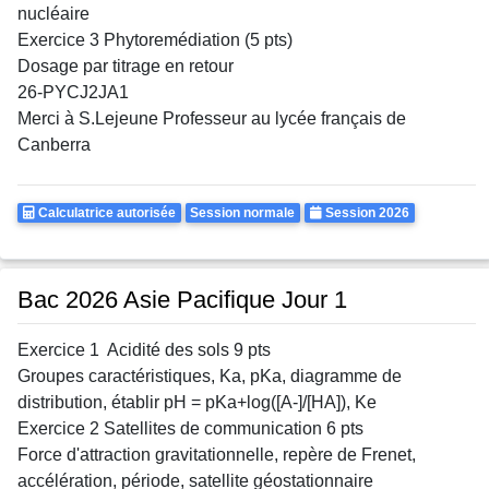
nucléaire
Exercice 3 Phytoremédiation (5 pts)
Dosage par titrage en retour
26-PYCJ2JA1
Merci à S.Lejeune Professeur au lycée français de
Canberra
Calculatrice
Rattrapages
Annee
Calculatrice autorisée
Session normale
Session 2026
Autorisee
Bac 2026 Asie Pacifique Jour 1
Exercice 1 Acidité des sols 9 pts
Groupes caractéristiques, Ka, pKa, diagramme de
distribution, établir pH = pKa+log([A-]/[HA]), Ke
Exercice 2 Satellites de communication 6 pts
Force d'attraction gravitationnelle, repère de Frenet,
accélération, période, satellite géostationnaire