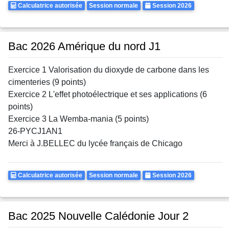
Calculatrice
Rattrapages
Annee
Calculatrice autorisée
Session normale
Session 2026
Autorisee
Bac 2026 Amérique du nord J1
Exercice 1 Valorisation du dioxyde de carbone dans les
cimenteries (9 points)
Exercice 2 L'effet photoélectrique et ses applications (6
points)
Exercice 3 La Wemba-mania (5 points)
26-PYCJ1AN1
Merci à J.BELLEC du lycée français de Chicago
Calculatrice
Rattrapages
Annee
Calculatrice autorisée
Session normale
Session 2026
Autorisee
Bac 2025 Nouvelle Calédonie Jour 2