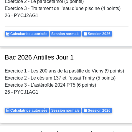
Exercice 2 - Le paracétamol (5 points)
Exercice 3 - Traitement de l’eau d’une piscine (4 points)
26 - PYCJ2AG1
Calculatrice
Rattrapages
Annee
Calculatrice autorisée
Session normale
Session 2026
Autorisee
Bac 2026 Antilles Jour 1
Exercice 1 - Les 200 ans de la pastille de Vichy (9 points)
Exercice 2 - Le césium 137 et l’essai Trinity (5 points)
Exercice 3 - L’astéroïde 2024 PT5 (6 points)
26 - PYCJ1AG1
Calculatrice
Rattrapages
Annee
Calculatrice autorisée
Session normale
Session 2026
Autorisee