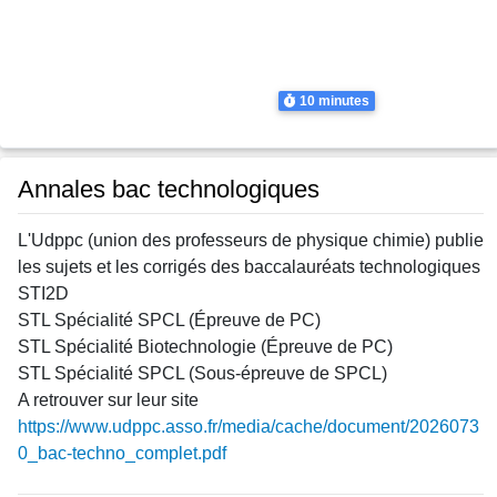
Thème
Tale Spécialité Physique Chimie
Tale Spécialité Physique Chimie
Tale Spécialité Physique Chimie
Tale Spécialité Physique Chimie
Durée
10 minutes
Annales bac technologiques
L'Udppc (union des professeurs de physique chimie) publie
les sujets et les corrigés des baccalauréats technologiques
STI2D
STL Spécialité SPCL (Épreuve de PC)
STL Spécialité Biotechnologie (Épreuve de PC)
STL Spécialité SPCL (Sous-épreuve de SPCL)
A retrouver sur leur site
https://www.udppc.asso.fr/media/cache/document/2026073
0_bac-techno_complet.pdf