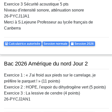
Exercice 3 Sécurité acoustique 5 pts
Niveau d'intensité sonore, atténuation sonore
26-PYCJ1JA1
Merci à S.Lejeune Professeur au lycée français de
Canberra
Calculatrice
Rattrapages
Annee
Calculatrice autorisée
Session normale
Session 2026
Autorisee
Bac 2026 Amérique du nord Jour 2
Exercice 1 : « J'ai froid aux pieds sur le carrelage, je
préfère le parquet ! » (11 points)
Exercice 2 : HOPE, l'espoir du dihydrogène vert (5 points)
Exercice 3 : La lessive de cendre (4 points)
26-PYCJ2AN1