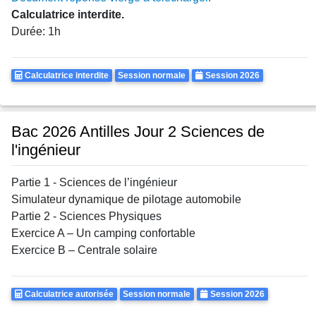
Calculatrice interdite.
Durée: 1h
Calculatrice
Rattrapages
Annee
Calculatrice interdite
Session normale
Session 2026
Autorisee
Bac 2026 Antilles Jour 2 Sciences de
l'ingénieur
Partie 1 - Sciences de l’ingénieur
Simulateur dynamique de pilotage automobile
Partie 2 - Sciences Physiques
Exercice A – Un camping confortable
Exercice B – Centrale solaire
Calculatrice
Rattrapages
Annee
Calculatrice autorisée
Session normale
Session 2026
Autorisee