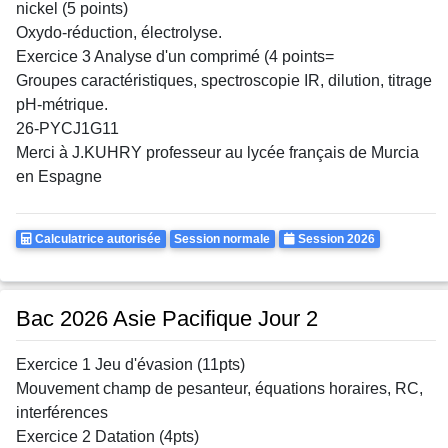
nickel (5 points)
Oxydo-réduction, électrolyse.
Exercice 3 Analyse d'un comprimé (4 points=
Groupes caractéristiques, spectroscopie IR, dilution, titrage
pH-métrique.
26-PYCJ1G11
Merci à J.KUHRY professeur au lycée français de Murcia
en Espagne
Calculatrice
Rattrapages
Annee
Calculatrice autorisée
Session normale
Session 2026
Autorisee
Bac 2026 Asie Pacifique Jour 2
Exercice 1 Jeu d'évasion (11pts)
Mouvement champ de pesanteur, équations horaires, RC,
interférences
Exercice 2 Datation (4pts)