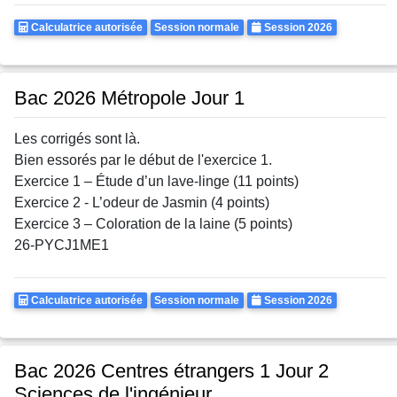
Calculatrice
Rattrapages
Annee
Calculatrice autorisée
Session normale
Session 2026
Autorisee
Bac 2026 Métropole Jour 1
Les corrigés sont là.
Bien essorés par le début de l'exercice 1.
Exercice 1 – Étude d’un lave-linge (11 points)
Exercice 2 - L’odeur de Jasmin (4 points)
Exercice 3 – Coloration de la laine (5 points)
26-PYCJ1ME1
Calculatrice
Rattrapages
Annee
Calculatrice autorisée
Session normale
Session 2026
Autorisee
Bac 2026 Centres étrangers 1 Jour 2
Sciences de l'ingénieur