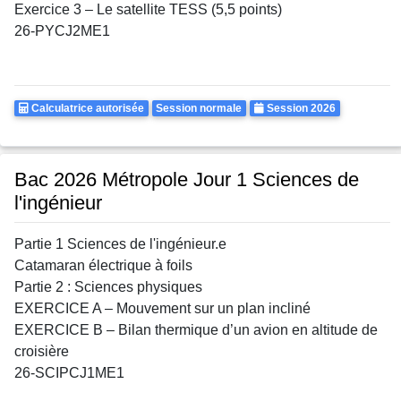
Exercice 3 – Le satellite TESS (5,5 points)
26-PYCJ2ME1
Calculatrice
Rattrapages
Annee
Calculatrice autorisée
Session normale
Session 2026
Autorisee
Bac 2026 Métropole Jour 1 Sciences de
l'ingénieur
Partie 1 Sciences de l'ingénieur.e
Catamaran électrique à foils
Partie 2 : Sciences physiques
EXERCICE A – Mouvement sur un plan incliné
EXERCICE B – Bilan thermique d’un avion en altitude de
croisière
26-SCIPCJ1ME1