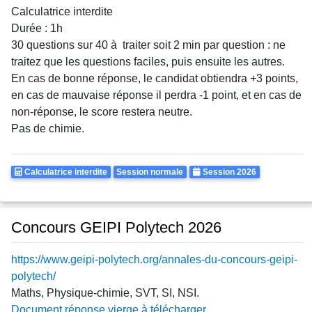
Calculatrice interdite
Durée : 1h
30 questions sur 40 à traiter soit 2 min par question : ne
traitez que les questions faciles, puis ensuite les autres.
En cas de bonne réponse, le candidat obtiendra +3 points,
en cas de mauvaise réponse il perdra -1 point, et en cas de
non-réponse, le score restera neutre.
Pas de chimie.
Calculatrice
Rattrapages
Annee
Calculatrice interdite
Session normale
Session 2026
Autorisee
Concours GEIPI Polytech 2026
https://www.geipi-polytech.org/annales-du-concours-geipi-
polytech/
Maths, Physique-chimie, SVT, SI, NSI.
Document réponse vierge à télécharger.