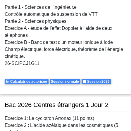
Partie 1 - Sciences de l'ingénieur.e
Contrôle automatique de suspension de VTT
Partie 2 - Sciences physiques
Exercice A - étude de l'effet Doppler à l'aide de deux
téléphones
Exercice B - Banc de test d'un moteur ionique à iode
Champ électrique, force électrique, théorème de l'énergie
cinétique.
26-SCIPCJ1G11
Calculatrice
Rattrapages
Annee
Calculatrice autorisée
Session normale
Session 2026
Autorisee
Bac 2026 Centres étrangers 1 Jour 2
Exercice 1: Le cyclotron Arronax (11 points)
Exercice 2 : L'acide azélaïque dans les cosmétiques (5