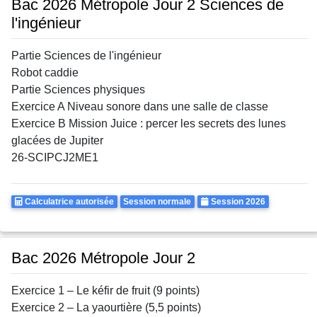
Bac 2026 Métropole Jour 2 Sciences de
l'ingénieur
Partie Sciences de l'ingénieur
Robot caddie
Partie Sciences physiques
Exercice A Niveau sonore dans une salle de classe
Exercice B Mission Juice : percer les secrets des lunes
glacées de Jupiter
26-SCIPCJ2ME1
Calculatrice
Rattrapages
Annee
Calculatrice autorisée
Session normale
Session 2026
Autorisee
Bac 2026 Métropole Jour 2
Exercice 1 – Le kéfir de fruit (9 points)
Exercice 2 – La yaourtière (5,5 points)