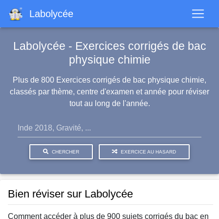
Aller
Labolycée
au
contenu
principal
Labolycée - Exercices corrigés de bac
physique chimie
Plus de 800 Exercices corrigés de bac physique chimie,
classés par thème, centre d'examen et année pour réviser
tout au long de l'année.
CHERCHER
EXERCICE AU HASARD
Bien réviser sur Labolycée
Comment accéder à plus de 900 sujets corrigés du bac en