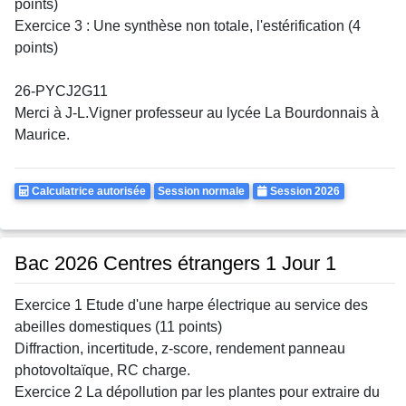
points)
Exercice 3 : Une synthèse non totale, l'estérification (4
points)
26-PYCJ2G11
Merci à J-L.Vigner professeur au lycée La Bourdonnais à
Maurice.
Calculatrice
Rattrapages
Annee
Calculatrice autorisée
Session normale
Session 2026
Autorisee
Bac 2026 Centres étrangers 1 Jour 1
Exercice 1 Etude d'une harpe électrique au service des
abeilles domestiques (11 points)
Diffraction, incertitude, z-score, rendement panneau
photovoltaïque, RC charge.
Exercice 2 La dépollution par les plantes pour extraire du