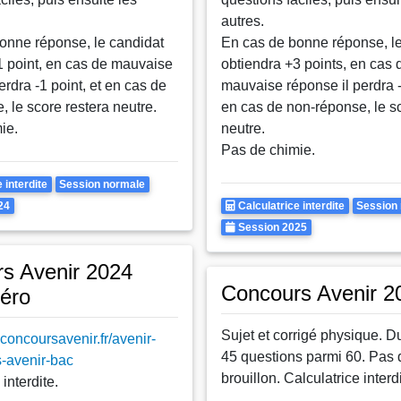
autres.
onne réponse, le candidat
En cas de bonne réponse, le
1 point, en cas de mauvaise
obtiendra +3 points, en cas 
erdra -1 point, et en cas de
mauvaise réponse il perdra -
 le score restera neutre.
en cas de non-réponse, le s
ie.
neutre.
Pas de chimie.
Rattrapages
 interdite
Session normale
Calculatrice
Rattra
24
Calculatrice interdite
Session
Autorisee
Annee
Session 2025
s Avenir 2024
Concours Avenir 2
zéro
Sujet et corrigé physique. D
concoursavenir.fr/avenir-
45 questions parmi 60. Pas 
-avenir-bac
brouillon. Calculatrice interdi
interdite.