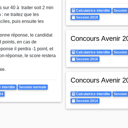
 sur 40 à traiter soit 2 min
Calculatrice
Rattra
Calculatrice interdite
Session
 : ne traitez que les
Autorisee
Annee
Session 2019
ciles, puis ensuite les
onne réponse, le candidat
Concours Avenir 2
3 points, en cas de
onse il perdra -1 point, et
Calculatrice
Rattra
Calculatrice interdite
Session
on-réponse, le score restera
Autorisee
Annee
Session 2016
ie.
Concours Avenir 2
Rattrapages
 interdite
Session normale
Calculatrice
Rattra
24
Calculatrice interdite
Session
Autorisee
Annee
Session 2014