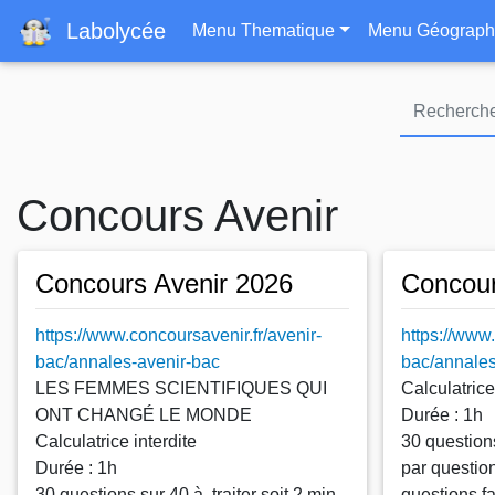
Navigation principa
Labolycée
Menu Thematique
Menu Géograph
Concours Avenir
Concours Avenir 2026
Concour
https://www.concoursavenir.fr/avenir-
https://www.
bac/annales-avenir-bac
bac/annales
LES FEMMES SCIENTIFIQUES QUI
Calculatrice
ONT CHANGÉ LE MONDE
Durée : 1h
Calculatrice interdite
30 questions
Durée : 1h
par question
30 questions sur 40 à traiter soit 2 min
questions fa