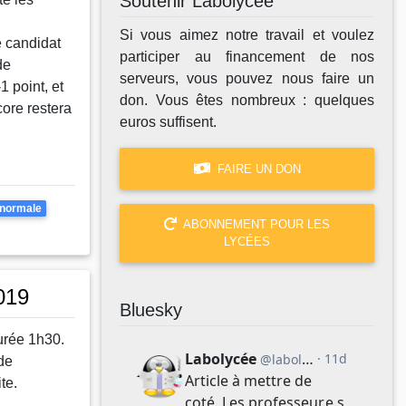
Soutenir Labolycée
Si vous aimez notre travail et voulez
 candidat
participer au financement de nos
de
serveurs, vous pouvez nous faire un
1 point, et
don. Vous êtes nombreux : quelques
core restera
euros suffisent.
FAIRE UN DON
pages
 normale
ABONNEMENT POUR LES
LYCÉES
019
Bluesky
urée 1h30.
de
te.