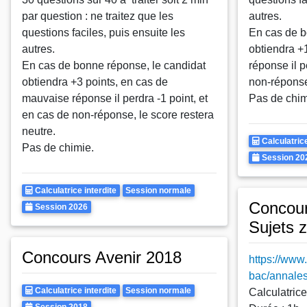
par question : ne traitez que les
autres.
questions faciles, puis ensuite les
En cas de b
autres.
obtiendra +
En cas de bonne réponse, le candidat
réponse il p
obtiendra +3 points, en cas de
non-réponse,
mauvaise réponse il perdra -1 point, et
Pas de chim
en cas de non-réponse, le score restera
neutre.
Calculatrice
Calculatrice
Pas de chimie.
Autorisee
Annee
Session 20
Calculatrice
Rattrapages
Calculatrice interdite
Session normale
Concour
Autorisee
Annee
Session 2026
Sujets 
Concours Avenir 2018
https://www.
bac/annales
Calculatrice
Rattrapages
Calculatrice interdite
Session normale
Calculatrice 
Autorisee
Annee