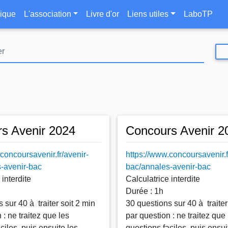
Aller
le
ique
L'association
Livre d'or
Liens utiles
LaboTP
au
contenu
principal
s Avenir 2024
Concours Avenir 2
concoursavenir.fr/avenir-
https://www.concoursavenir.f
-avenir-bac
bac/annales-avenir-bac
 interdite
Calculatrice interdite
Durée : 1h
 sur 40 à traiter soit 2 min
30 questions sur 40 à traiter
 : ne traitez que les
par question : ne traitez que 
ciles, puis ensuite les
questions faciles, puis ensui