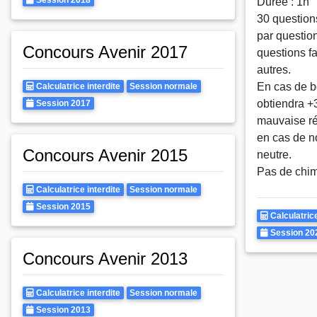
Session 2018
Durée : 1h
30 questions
par question
Concours Avenir 2017
questions fa
autres.
Calculatrice
Rattrapages
En cas de b
Calculatrice interdite
Session normale
Autorisee
Annee
obtiendra +
Session 2017
mauvaise rép
en cas de n
Concours Avenir 2015
neutre.
Pas de chim
Calculatrice
Rattrapages
Calculatrice interdite
Session normale
Autorisee
Annee
Session 2015
Calculatrice
Calculatrice
Autorisee
Annee
Session 20
Concours Avenir 2013
Calculatrice
Rattrapages
Calculatrice interdite
Session normale
Autorisee
Annee
Session 2013