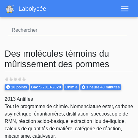
Aller
Labolycée
au
contenu
principal
Des molécules témoins du
mûrissement des pommes
Points
Theme
Durée
10 points
Bac S 2013-2020
Chimie
1 heure
40 minutes
2013 Antilles
Tout le programme de chimie. Nomenclature ester, carbone
asymétrique, énantiomères, distillation, spectroscopie de
RMN, réaction acido-basique, extraction liquide-liquide,
calculs de quantités de matière, catégorie de réaction,
mécanisme, catalyseur.