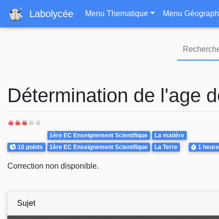
Navigation principa
Labolycée
Menu Thematique
Menu Géograph
Détermination de l'age d
Theme
1ère EC Enseignement Scientifique
La matière
Points
Durée
10 points
1ère EC Enseignement Scientifique
La Terre
1 heure
Correction non disponible.
Sujet