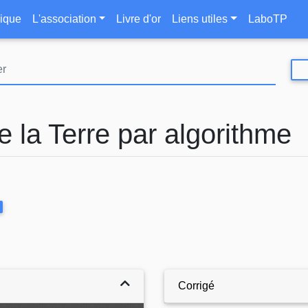
Aller
le
ique
L'association
Livre d'or
Liens utiles
LaboTP
au
contenu
principal
e la Terre par algorithme
Corrigé