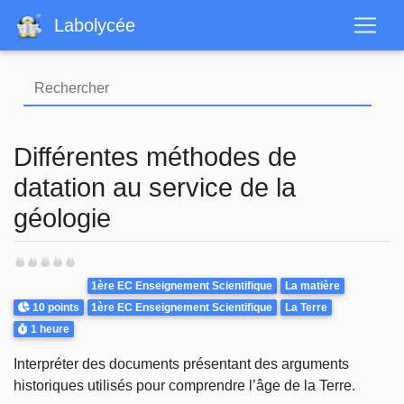
Aller
Labolycée
au
contenu
principal
Différentes méthodes de
datation au service de la
géologie
Theme
1ère EC Enseignement Scientifique
La matière
Points
10 points
1ère EC Enseignement Scientifique
La Terre
Durée
1 heure
Interpréter des documents présentant des arguments
historiques utilisés pour comprendre l’âge de la Terre.