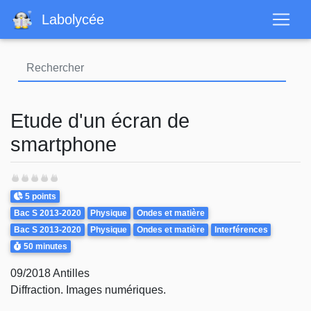
Aller
Labolycée
au
contenu
principal
Etude d'un écran de
smartphone
Points
5 points
Theme
Bac S 2013-2020
Physique
Ondes et matière
Bac S 2013-2020
Physique
Ondes et matière
Interférences
Durée
50 minutes
09/2018 Antilles
Diffraction. Images numériques.