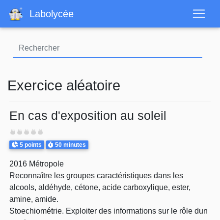
Aller
Labolycée
au
contenu
principal
Exercice aléatoire
En cas d'exposition au soleil
Difficulté
Points
Durée
5 points
50 minutes
2016 Métropole
Reconnaître les groupes caractéristiques dans les
alcools, aldéhyde, cétone, acide carboxylique, ester,
amine, amide.
Stoechiométrie. Exploiter des informations sur le rôle dun