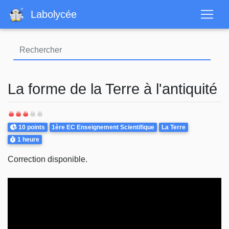
Aller
Labolycée
au
contenu
principal
La forme de la Terre à l'antiquité
Points
Theme
10 points
1ère EC Enseignement Scientifique
La Terre
Durée
1 heure
Correction disponible.
Video