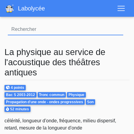
Aller
Labolycée
au
contenu
principal
La physique au service de
l'acoustique des théâtres
antiques
Points
4 points
Theme
Bac S 2003-2012
Tronc commun
Physique
Propagation d'une onde - ondes progressives
Son
Durée
52 minutes
célérité, longueur d'onde, fréquence, milieu dispersif,
retard, mesure de la longueur d'onde