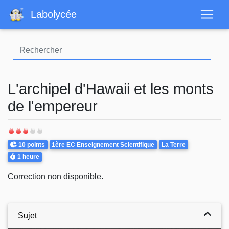
Aller
Labolycée
au
contenu
principal
L'archipel d'Hawaii et les monts
de l'empereur
Points
Theme
10 points
1ère EC Enseignement Scientifique
La Terre
Durée
1 heure
Correction non disponible.
Sujet