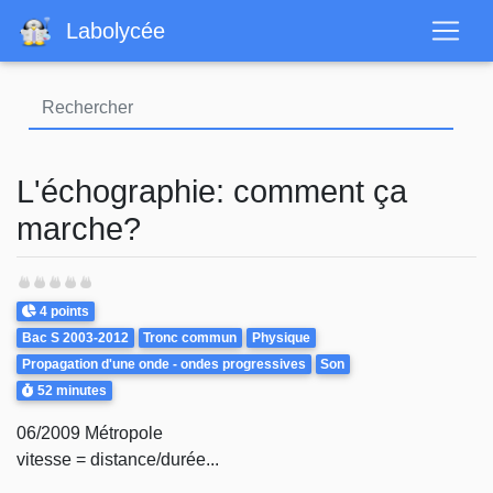
Aller
Labolycée
au
contenu
principal
L'échographie: comment ça
marche?
Points
4 points
Theme
Bac S 2003-2012
Tronc commun
Physique
Propagation d'une onde - ondes progressives
Son
Durée
52 minutes
06/2009 Métropole
vitesse = distance/durée...