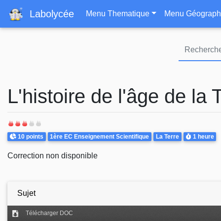
Navigation principa
Labolycée
Menu Thematique
Menu Géograph
L'histoire de l'âge de la 
Points
Theme
Durée
10 points
1ère EC Enseignement Scientifique
La Terre
1 heure
Correction non disponible
Sujet