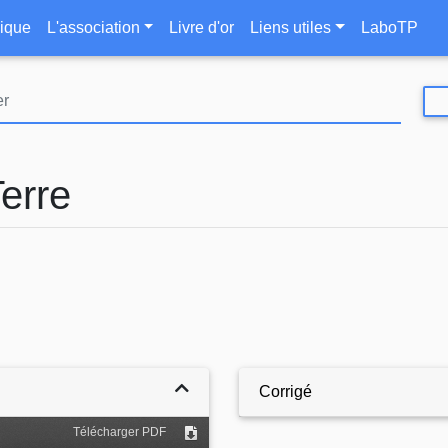
Aller
le
ique
L'association
Livre d'or
Liens utiles
LaboTP
au
contenu
principal
Terre
Corrigé