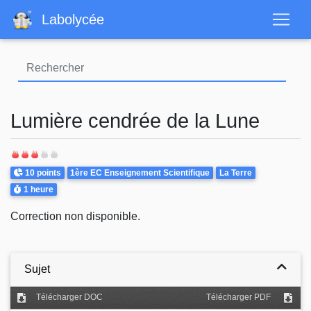
Aller
Labolycée
au
contenu
principal
Lumière cendrée de la Lune
Points
Theme
10 points
1ère EC Enseignement Scientifique
La Terre
Durée
1 heure
Correction non disponible.
Sujet