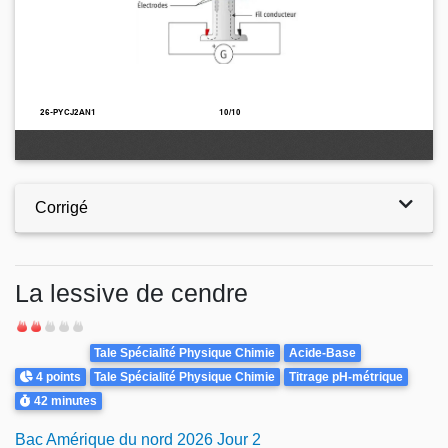
Corrigé
La lessive de cendre
Difficulté
Theme
Tale Spécialité Physique Chimie
Acide-Base
Points
4 points
Tale Spécialité Physique Chimie
Titrage pH-métrique
Durée
42 minutes
Bac Amérique du nord 2026 Jour 2