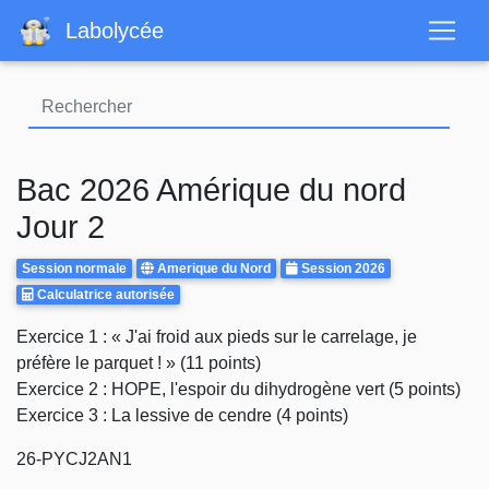
Aller
Labolycée
au
contenu
principal
Bac 2026 Amérique du nord
Jour 2
Rattrapages
Centre
Annee
Session normale
Amerique du Nord
Session 2026
Calculatrice
d'examen
Calculatrice autorisée
Autorisee
Body
Exercice 1 : « J'ai froid aux pieds sur le carrelage, je
préfère le parquet ! » (11 points)
Exercice 2 : HOPE, l'espoir du dihydrogène vert (5 points)
Exercice 3 : La lessive de cendre (4 points)
26-PYCJ2AN1