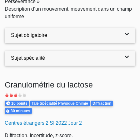
Persévérance »
Description d’un mouvement, mouvement dans un champ
uniforme
Sujet obligatoire
Sujet spécialité
Exercices
Granulométrie du lactose
Difficulté
Points
Theme
10 points
Tale Spécialité Physique Chimie
Diffraction
Durée
30 minutes
Centres étrangers 2 SI 2022 Jour 2
Diffraction. Incertitude, z-score.