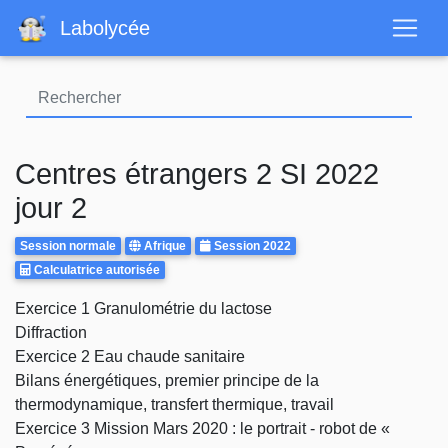
Aller
Labolycée
au
contenu
principal
Centres étrangers 2 SI 2022
jour 2
Rattrapages
Centre
Annee
Session normale
Afrique
Session 2022
Calculatrice
d'examen
Calculatrice autorisée
Autorisee
Body
Exercice 1 Granulométrie du lactose
Diffraction
Exercice 2 Eau chaude sanitaire
Bilans énergétiques, premier principe de la
thermodynamique, transfert thermique, travail
Exercice 3 Mission Mars 2020 : le portrait - robot de «