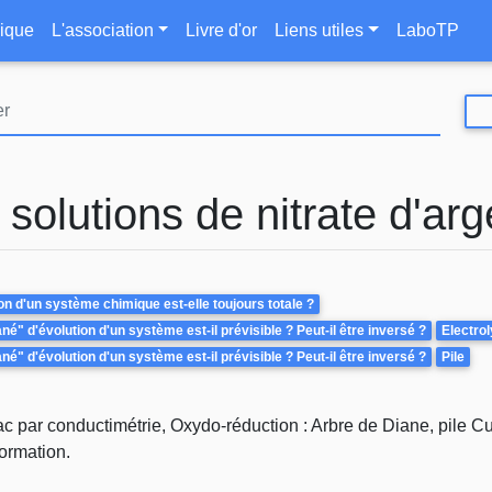
Aller
le
ique
L'association
Livre d'or
Liens utiles
LaboTP
au
contenu
principal
solutions de nitrate d'ar
on d'un système chimique est-elle toujours totale ?
é" d'évolution d'un système est-il prévisible ? Peut-il être inversé ?
Electro
é" d'évolution d'un système est-il prévisible ? Peut-il être inversé ?
Pile
ar conductimétrie, Oxydo-réduction : Arbre de Diane, pile Cu-Ag
formation.