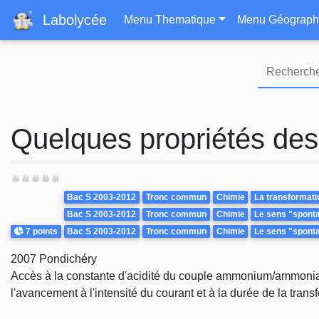
Navigation principa
Labolycée
Menu Thematique
Menu Géograph
Quelques propriétés des 
Theme
Bac S 2003-2012
Tronc commun
Chimie
La transformati
Bac S 2003-2012
Tronc commun
Chimie
Le sens "spontan
Points
7 points
Bac S 2003-2012
Tronc commun
Chimie
Le sens "spontan
2007 Pondichéry
Accès à la constante d'acidité du couple ammonium/ammoniac p
l'avancement à l'intensité du courant et à la durée de la trans