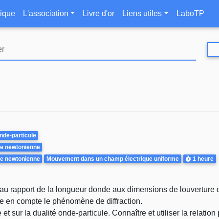
Aller
le
ique
L'association
Livre d'or
Liens utiles
LaboTP
au
contenu
principal
nde-particule
e newtonienne
Durée
e newtonienne
Mouvement dans un champ électrique uniforme
1 heure
au rapport de la longueur donde aux dimensions de louverture o
ndre en compte le phénomène de diffraction.
et sur la dualité onde-particule. Connaître et utiliser la relation