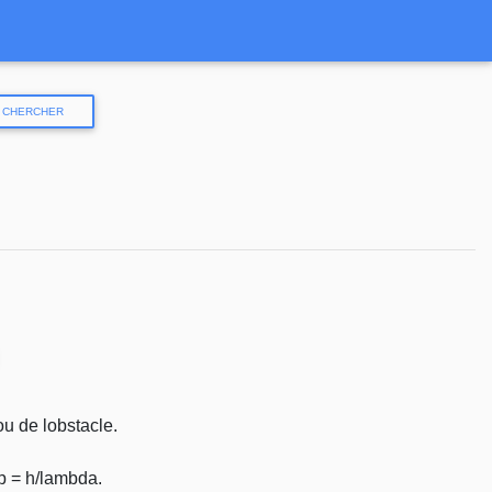
CHERCHER
u de lobstacle.
 p = h/lambda.