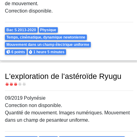
de mouvement.
Correction disponible.
Theme
Bac S 2013-2020
Physique
Temps, cinématique, dynamique newtonienne
Mouvement dans un champ électrique uniforme
Points
Durée
6 points
1 heure
5 minutes
L'exploration de l'astéroïde Ryugu
Difficulté
09/2019 Polynésie
Correction non disponible.
Quantité de mouvement. Images numériques. Mouvement
dans un champ de pesanteur uniforme.