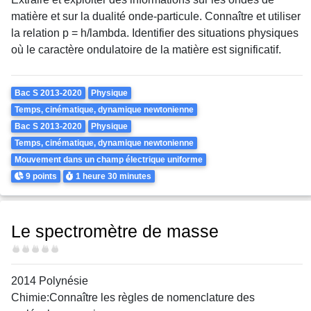
matière et sur la dualité onde-particule. Connaître et utiliser
la relation p = h/lambda. Identifier des situations physiques
où le caractère ondulatoire de la matière est significatif.
Theme
Bac S 2013-2020
Physique
Temps, cinématique, dynamique newtonienne
Bac S 2013-2020
Physique
Temps, cinématique, dynamique newtonienne
Mouvement dans un champ électrique uniforme
Points
Durée
9 points
1 heure
30 minutes
Le spectromètre de masse
Difficulté
2014 Polynésie
Chimie:Connaître les règles de nomenclature des