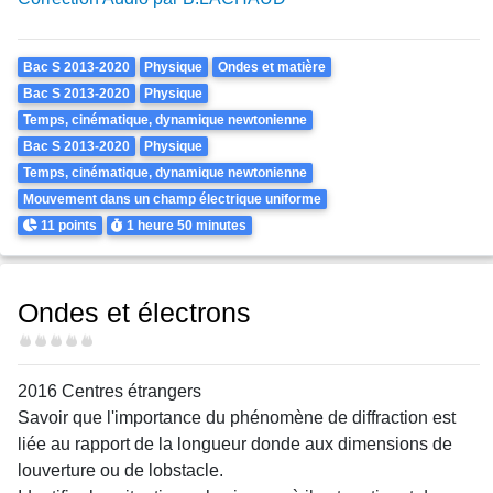
Theme
Bac S 2013-2020
Physique
Ondes et matière
Bac S 2013-2020
Physique
Temps, cinématique, dynamique newtonienne
Bac S 2013-2020
Physique
Temps, cinématique, dynamique newtonienne
Mouvement dans un champ électrique uniforme
Points
Durée
11 points
1 heure
50 minutes
Ondes et électrons
Difficulté
2016 Centres étrangers
Savoir que l'importance du phénomène de diffraction est
liée au rapport de la longueur donde aux dimensions de
louverture ou de lobstacle.