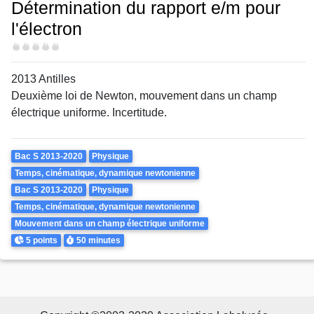
Détermination du rapport e/m pour
l'électron
Difficulté
2013 Antilles
Deuxième loi de Newton, mouvement dans un champ
électrique uniforme. Incertitude.
Theme
Bac S 2013-2020
Physique
Temps, cinématique, dynamique newtonienne
Bac S 2013-2020
Physique
Temps, cinématique, dynamique newtonienne
Mouvement dans un champ électrique uniforme
Points
Durée
5 points
50 minutes