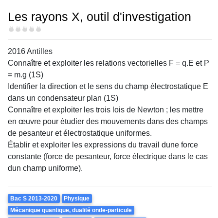
Les rayons X, outil d'investigation
Difficulté
2016 Antilles
Connaître et exploiter les relations vectorielles F = q.E et P
= m.g (1S)
Identifier la direction et le sens du champ électrostatique E
dans un condensateur plan (1S)
Connaître et exploiter les trois lois de Newton ; les mettre
en œuvre pour étudier des mouvements dans des champs
de pesanteur et électrostatique uniformes.
Établir et exploiter les expressions du travail dune force
constante (force de pesanteur, force électrique dans le cas
dun champ uniforme).
Theme
Bac S 2013-2020
Physique
Mécanique quantique, dualité onde-particule