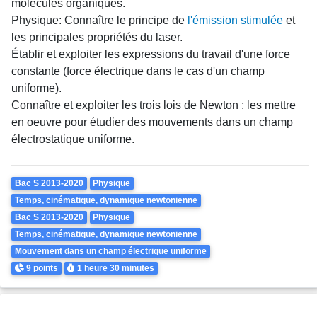
molécules organiques.
Physique: Connaître le principe de
l'émission stimulée
et
les principales propriétés du laser.
Établir et exploiter les expressions du travail d'une force
constante (force électrique dans le cas d'un champ
uniforme).
Connaître et exploiter les trois lois de Newton ; les mettre
en oeuvre pour étudier des mouvements dans un champ
électrostatique uniforme.
Theme
Bac S 2013-2020
Physique
Temps, cinématique, dynamique newtonienne
Bac S 2013-2020
Physique
Temps, cinématique, dynamique newtonienne
Mouvement dans un champ électrique uniforme
Points
Durée
9 points
1 heure
30 minutes