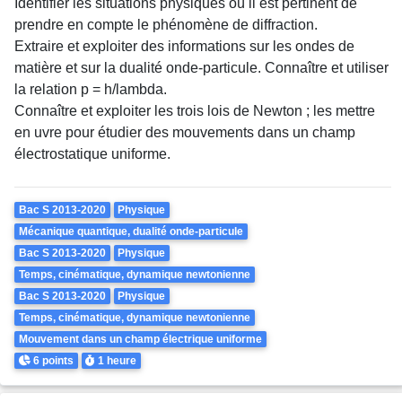
Identifier les situations physiques où il est pertinent de
prendre en compte le phénomène de diffraction.
Extraire et exploiter des informations sur les ondes de
matière et sur la dualité onde-particule. Connaître et utiliser
la relation p = h/lambda.
Connaître et exploiter les trois lois de Newton ; les mettre
en uvre pour étudier des mouvements dans un champ
électrostatique uniforme.
Theme
Bac S 2013-2020
Physique
Mécanique quantique, dualité onde-particule
Bac S 2013-2020
Physique
Temps, cinématique, dynamique newtonienne
Bac S 2013-2020
Physique
Temps, cinématique, dynamique newtonienne
Mouvement dans un champ électrique uniforme
Points
Durée
6 points
1 heure