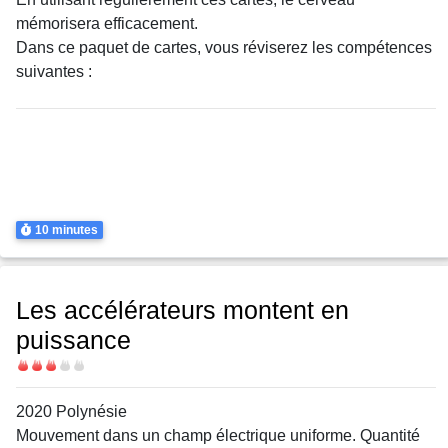
mémorisera efficacement.
Dans ce paquet de cartes, vous réviserez les compétences
suivantes :
Thème
Mouvement dans un champ de pesanteur uniforme
Mouvement dans un champ de pesanteur uniforme
Mouvement dans un champ électrique uniforme
Mouvement dans un champ électrique uniforme
Durée
10 minutes
Les accélérateurs montent en
puissance
Difficulté
2020 Polynésie
Mouvement dans un champ électrique uniforme. Quantité