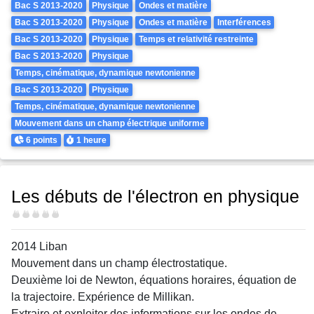
Bac S 2013-2020
Physique
Ondes et matière
Bac S 2013-2020
Physique
Ondes et matière
Interférences
Bac S 2013-2020
Physique
Temps et relativité restreinte
Bac S 2013-2020
Physique
Temps, cinématique, dynamique newtonienne
Bac S 2013-2020
Physique
Temps, cinématique, dynamique newtonienne
Mouvement dans un champ électrique uniforme
Points
Durée
6 points
1 heure
Les débuts de l'électron en physique
Difficulté
2014 Liban
Mouvement dans un champ électrostatique.
Deuxième loi de Newton, équations horaires, équation de
la trajectoire. Expérience de Millikan.
Extraire et exploiter des informations sur les ondes de