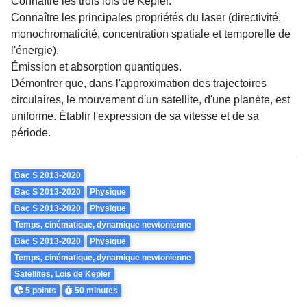
Connaître les trois lois de Kepler.
Connaître les principales propriétés du laser (directivité,
monochromaticité, concentration spatiale et temporelle de
l'énergie).
Émission et absorption quantiques.
Démontrer que, dans l'approximation des trajectoires
circulaires, le mouvement d'un satellite, d'une planète, est
uniforme. Établir l'expression de sa vitesse et de sa
période.
Theme
Bac S 2013-2020
Bac S 2013-2020
Physique
Bac S 2013-2020
Physique
Temps, cinématique, dynamique newtonienne
Bac S 2013-2020
Physique
Temps, cinématique, dynamique newtonienne
Satellites, Lois de Kepler
Points
Durée
5 points
50 minutes