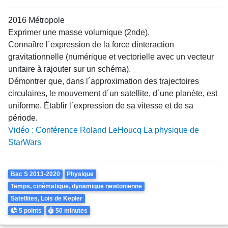
2016 Métropole
Exprimer une masse volumique (2nde).
Connaître l´expression de la force dinteraction
gravitationnelle (numérique et vectorielle avec un vecteur
unitaire à rajouter sur un schéma).
Démontrer que, dans l´approximation des trajectoires
circulaires, le mouvement d´un satellite, d´une planète, est
uniforme. Établir l´expression de sa vitesse et de sa
période.
Vidéo : Conférence Roland LeHoucq La physique de
StarWars
Theme
Bac S 2013-2020
Physique
Temps, cinématique, dynamique newtonienne
Satellites, Lois de Kepler
Points
Durée
5 points
50 minutes