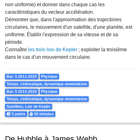
non uniforme) et donner dans chaque cas les
caractéristiques du vecteur accélération.
Démontrer que, dans l'approximation des trajectoires
circulaires, le mouvement d'un satellite, d'une planète, est
uniforme. Établir l'expression de sa vitesse et de sa
période.
Connaître
les trois lois de Kepler
; exploiter la troisième
dans le cas d'un mouvement circulaire.
Theme
Bac S 2013-2020
Physique
Temps, cinématique, dynamique newtonienne
Bac S 2013-2020
Physique
Temps, cinématique, dynamique newtonienne
Satellites, Lois de Kepler
Points
Durée
5 points
50 minutes
De Hubble à James Webb