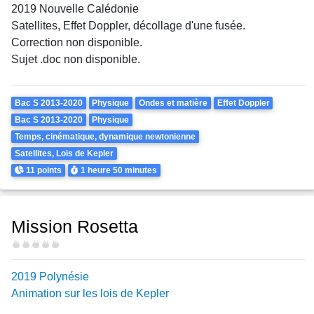
2019 Nouvelle Calédonie
Satellites, Effet Doppler, décollage d'une fusée.
Correction non disponible.
Sujet .doc non disponible.
Theme
Bac S 2013-2020
Physique
Ondes et matière
Effet Doppler
Bac S 2013-2020
Physique
Temps, cinématique, dynamique newtonienne
Satellites, Lois de Kepler
Points
Durée
11 points
1 heure
50 minutes
Mission Rosetta
Difficulté
2019 Polynésie
Animation sur les lois de Kepler