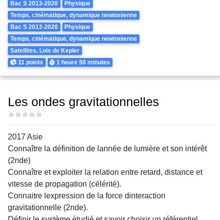
Theme
Bac S 2013-2020
Physique
Temps, cinématique, dynamique newtonienne
Bac S 2013-2020
Physique
Temps, cinématique, dynamique newtonienne
Satellites, Lois de Kepler
Points
Durée
11 points
1 heure
50 minutes
Les ondes gravitationnelles
Difficulté
2017 Asie
Connaître la définition de lannée de lumière et son intérêt
(2nde)
Connaître et exploiter la relation entre retard, distance et
vitesse de propagation (célérité).
Connaitre lexpression de la force dinteraction
gravitationnelle (2nde).
Définir le système étudié et savoir choisir un référentiel