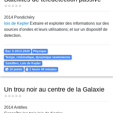
Difficulté
2014 Pondichéry
lois de Kepler
Extraire et exploiter des informations sur des
sources d'ondes et leurs utilisations; et sur un dispositif de
detection.
Theme
Bac S 2013-2020
Physique
Temps, cinématique, dynamique newtonienne
Satellites, Lois de Kepler
Points
Durée
10 points
1 heure
40 minutes
Un trou noir au centre de la Galaxie
Difficulté
2014 Antilles