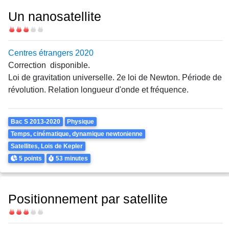
Un nanosatellite
Difficulté
Centres étrangers 2020
Correction disponible.
Loi de gravitation universelle. 2e loi de Newton. Période de
révolution. Relation longueur d'onde et fréquence.
Theme
Bac S 2013-2020
Physique
Temps, cinématique, dynamique newtonienne
Satellites, Lois de Kepler
Points
Durée
5 points
53 minutes
Positionnement par satellite
Difficulté