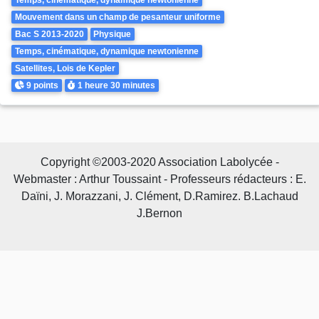
Mouvement dans un champ de pesanteur uniforme
Bac S 2013-2020
Physique
Temps, cinématique, dynamique newtonienne
Satellites, Lois de Kepler
Points
Durée
9 points
1 heure
30 minutes
Copyright ©2003-2020 Association Labolycée -
Webmaster : Arthur Toussaint - Professeurs rédacteurs : E.
Daïni, J. Morazzani, J. Clément, D.Ramirez. B.Lachaud
J.Bernon