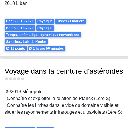
2018 Liban
Theme
Bac S 2013-2020
Physique
Ondes et matière
Bac S 2013-2020
Physique
Temps, cinématique, dynamique newtonienne
Satellites, Lois de Kepler
Points
Durée
11 points
1 heure
50 minutes
Voyage dans la ceinture d'astéroïdes
Difficulté
09/2018 Métropole
Connaître et exploiter la relation de Planck (1ère S).
Connaître les limites dans le vide du domaine visible et
situer les rayonnements infrarouges et ultraviolets (1ère S).