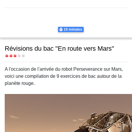
Thème
Satellites, Lois de Kepler
Satellites, Lois de Kepler
Satellites
Durée
10 minutes
Révisions du bac "En route vers Mars"
Difficulté
Body
A l'occasion de l'arrivée du robot Perseverance sur Mars,
voici une compilation de 9 exercices de bac autour de la
planète rouge.