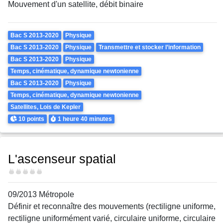
Mouvement d'un satellite, débit binaire
Theme
Bac S 2013-2020
Physique
Bac S 2013-2020
Physique
Transmettre et stocker l’information
Bac S 2013-2020
Physique
Temps, cinématique, dynamique newtonienne
Bac S 2013-2020
Physique
Temps, cinématique, dynamique newtonienne
Satellites, Lois de Kepler
Points
Durée
10 points
1 heure
40 minutes
L'ascenseur spatial
Difficulté
09/2013 Métropole
Définir et reconnaître des mouvements (rectiligne uniforme,
rectiligne uniformément varié, circulaire uniforme, circulaire