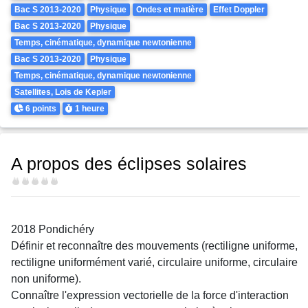
Bac S 2013-2020
Physique
Ondes et matière
Effet Doppler
Bac S 2013-2020
Physique
Temps, cinématique, dynamique newtonienne
Bac S 2013-2020
Physique
Temps, cinématique, dynamique newtonienne
Satellites, Lois de Kepler
Points
Durée
6 points
1 heure
A propos des éclipses solaires
Difficulté
2018 Pondichéry
Définir et reconnaître des mouvements (rectiligne uniforme,
rectiligne uniformément varié, circulaire uniforme, circulaire
non uniforme).
Connaître l'expression vectorielle de la force d'interaction