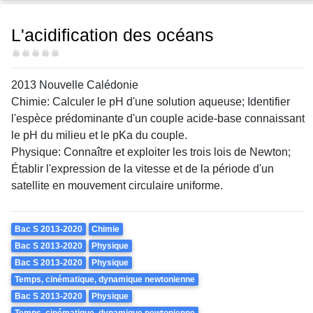
L'acidification des océans
Difficulté
2013 Nouvelle Calédonie
Chimie: Calculer le pH d'une solution aqueuse; Identifier
l'espèce prédominante d'un couple acide-base connaissant
le pH du milieu et le pKa du couple.
Physique: Connaître et exploiter les trois lois de Newton;
Établir l'expression de la vitesse et de la période d'un
satellite en mouvement circulaire uniforme.
Theme
Bac S 2013-2020
Chimie
Bac S 2013-2020
Physique
Bac S 2013-2020
Physique
Temps, cinématique, dynamique newtonienne
Bac S 2013-2020
Physique
Temps, cinématique, dynamique newtonienne