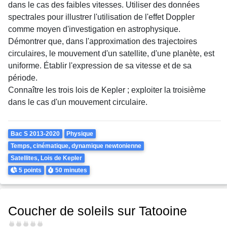
dans le cas des faibles vitesses. Utiliser des données
spectrales pour illustrer l'utilisation de l'effet Doppler
comme moyen d'investigation en astrophysique.
Démontrer que, dans l'approximation des trajectoires
circulaires, le mouvement d'un satellite, d'une planète, est
uniforme. Établir l'expression de sa vitesse et de sa
période.
Connaître les trois lois de Kepler ; exploiter la troisième
dans le cas d'un mouvement circulaire.
Theme
Bac S 2013-2020
Physique
Temps, cinématique, dynamique newtonienne
Satellites, Lois de Kepler
Points
Durée
5 points
50 minutes
Coucher de soleils sur Tatooine
Difficulté