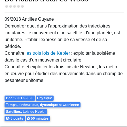
Difficulté
09/2013 Antilles Guyane
Démontrer que, dans l'approximation des trajectoires
circulaires, le mouvement d'un satellite, d'une planète, est
uniforme. Établir l'expression de sa vitesse et de sa
période.
Connaître
les trois lois de Kepler
; exploiter la troisième
dans le cas d'un mouvement circulaire.
Connaître et exploiter les trois lois de Newton ; les mettre
en œuvre pour étudier des mouvements dans un champ de
pesanteur uniforme.
Theme
Bac S 2013-2020
Physique
Temps, cinématique, dynamique newtonienne
Satellites, Lois de Kepler
Points
Durée
5 points
50 minutes