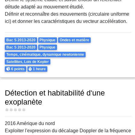
détude adapté au mouvement étudié.
Définir et reconnaître des mouvements (circulaire uniforme
ici) et donner les caractéristiques du vecteur accélération.
Theme
Bac S 2013-2020
Physique
Ondes et matière
Bac S 2013-2020
Physique
Temps, cinématique, dynamique newtonienne
Satellites, Lois de Kepler
Points
Durée
6 points
1 heure
Détection et habitabilité d'une
exoplanète
Difficulté
2016 Amérique du nord
Exploiter l'expression du décalage Doppler de la fréquence