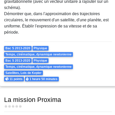
gravitationnelle (avec un vecteur unitaire à rajouter sur un
schéma).
Démontrer que, dans l'approximation des trajectoires
circulaires, le mouvement d'un satellite, d'une planète, est
uniforme. Établir l'expression de sa vitesse et de sa
période.
Theme
Bac S 2013-2020
Physique
Temps, cinématique, dynamique newtonienne
Bac S 2013-2020
Physique
Temps, cinématique, dynamique newtonienne
Satellites, Lois de Kepler
Points
Durée
11 points
1 heure
50 minutes
La mission Proxima
Difficulté