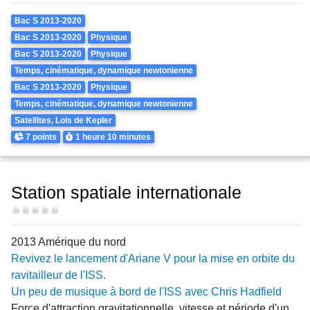
Theme
Bac S 2013-2020
Bac S 2013-2020
Physique
Bac S 2013-2020
Physique
Temps, cinématique, dynamique newtonienne
Bac S 2013-2020
Physique
Temps, cinématique, dynamique newtonienne
Satellites, Lois de Kepler
Points
Durée
7 points
1 heure
10 minutes
Station spatiale internationale
Difficulté
2013 Amérique du nord
Revivez le lancement d'Ariane V pour la mise en orbite du
ravitailleur de l'ISS.
Un peu de musique à bord de l'ISS avec Chris Hadfield
Force d'attraction gravitationnelle, vitesse et période d'un