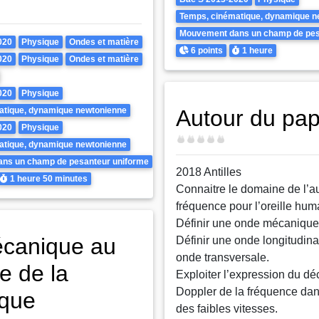
Temps, cinématique, dynamique n
Mouvement dans un champ de pes
020
Physique
Ondes et matière
Points
Durée
6 points
1 heure
020
Physique
Ondes et matière
020
Physique
atique, dynamique newtonienne
Autour du pap
020
Physique
Difficulté
atique, dynamique newtonienne
ns un champ de pesanteur uniforme
2018 Antilles
Durée
1 heure
50 minutes
Connaitre le domaine de l’a
fréquence pour l’oreille hum
Définir une onde mécanique
canique au
Définir une onde longitudina
onde transversale.
e de la
Exploiter l’expression du d
Doppler de la fréquence dan
que
des faibles vitesses.