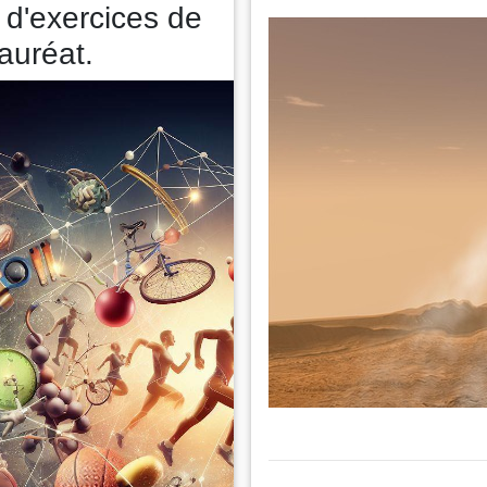
l d'exercices de
auréat.
Thème
Mouvement dans un champ