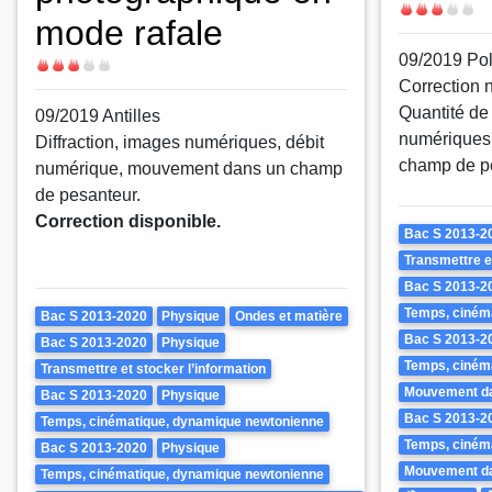
Difficulté
mode rafale
09/2019 Po
Difficulté
Correction 
Quantité d
09/2019 Antilles
numériques
Diffraction, images numériques, débit
champ de pe
numérique, mouvement dans un champ
de pesanteur.
Correction disponible.
Theme
Bac S 2013-2
Transmettre et
Bac S 2013-2
Theme
Temps, ciném
Bac S 2013-2020
Physique
Ondes et matière
Bac S 2013-2
Bac S 2013-2020
Physique
Temps, ciném
Transmettre et stocker l’information
Mouvement da
Bac S 2013-2020
Physique
Bac S 2013-2
Temps, cinématique, dynamique newtonienne
Temps, ciném
Bac S 2013-2020
Physique
Mouvement da
Temps, cinématique, dynamique newtonienne