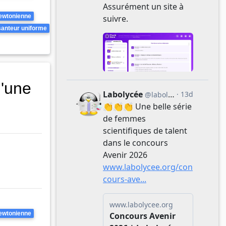
ewtonienne
anteur uniforme
d'une
ewtonienne