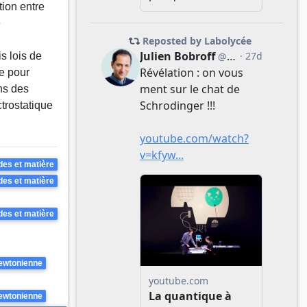
tion entre
e
is lois de
e pour
ns des
trostatique
es et matière
es et matière
es et matière
ewtonienne
ewtonienne