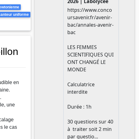
ewtonienne
anteur uniforme
illon
udible en
aine.
.
le, une
écalage
s le cas