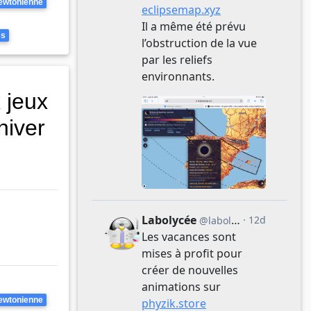
ewtonienne
es
 jeux
hiver
ewtonienne