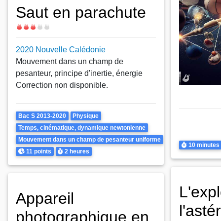
Saut en parachute
Difficulté
2020 Nouvelle Calédonie
Mouvement dans un champ de
pesanteur, principe d'inertie, énergie
Correction non disponible.
Theme
Bac S 2013-2020
Physique
Thème
Mouvement 
Temps, cinématique, dynamique newtonienne
pesanteur u
Mouvement dans un champ de pesanteur uniforme
Durée
10 minutes
Points
Durée
11 points
2 heures
L'exp
Appareil
l'ast
photographique en