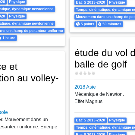
020
Physique
Bac S 2013-2020
Physique
atique, dynamique newtonienne
Temps, cinématique, dynamique n
020
Physique
Mouvement dans un champ de pes
Points
Durée
atique, dynamique newtonienne
5 points
50 minutes
ns un champ de pesanteur uniforme
urée
1 heure
étude du vol 
balle de golf
ce et
Difficulté
ion au volley-
2018 Asie
Mécanique de Newton.
Effet Magnus
pole
er. Mouvement dans un
Theme
Bac S 2013-2020
Physique
santeur uniforme. Energie
Temps, cinématique, dynamique n
Bac S 2013-2020
Physique