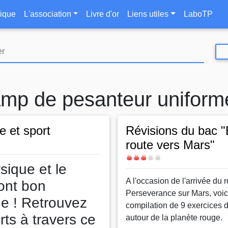
Aller
le
ique
L'association
Livre d'or
Liens utiles
LaboTP
au
contenu
principal
mp de pesanteur uniform
e et sport
Révisions du bac 
route vers Mars"
Difficulté
sique et le
Body
A l'occasion de l'arrivée du 
font bon
Perseverance sur Mars, voic
e ! Retrouvez
compilation de 9 exercices 
rts à travers ce
autour de la planète rouge.