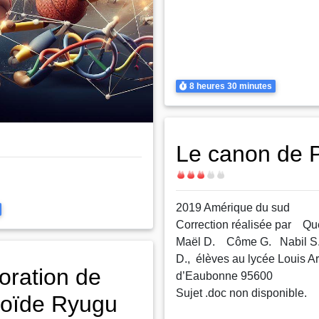
pesanteur uniforme
Satellites, Lois de Kepler
Thermodynamique
Transferts thermiques
Durée
8 heures
30 minutes
Le canon de P
dans un champ de
Difficulté
niforme
2019 Amérique du sud
Correction réalisée par Q
Maël D. Côme G. Nabil S
D., élèves au lycée Louis 
loration de
d’Eaubonne 95600
Sujet .doc non disponible.
éroïde Ryugu