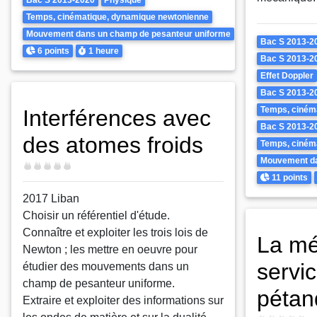
Bac S 2013-2020
Physique
Temps, cinématique, dynamique newtonienne
Mouvement dans un champ de pesanteur uniforme
Theme
Bac S 2013-2
Points
Durée
6 points
1 heure
Bac S 2013-2
Effet Doppler
Bac S 2013-2
Temps, ciném
Interférences avec
Bac S 2013-2
des atomes froids
Temps, ciném
Mouvement da
Difficulté
Points
11 points
2017 Liban
Choisir un référentiel d'étude.
Connaître et exploiter les trois lois de
La mé
Newton ; les mettre en oeuvre pour
servic
étudier des mouvements dans un
champ de pesanteur uniforme.
pétan
Extraire et exploiter des informations sur