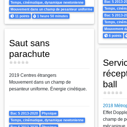
Theme
Bac S 2013-2
Temps, cinématique, dynamique newtonienne
Temps, ciném
Mouvement dans un champ de pesanteur uniforme
Points
Durée
Bac S 2013-2
11 points
1 heure
50 minutes
Temps, ciném
Mouvement da
Points
D
6 points
Saut sans
parachute
Servi
Difficulté
récept
2019 Centres étrangers
ball
Mouvement dans un champ de
pesanteur uniforme. Énergie cinétique.
Difficulté
2018 Métro
Effet Doppl
Theme
Bac S 2013-2020
Physique
champ de pe
Temps, cinématique, dynamique newtonienne
mécanique.