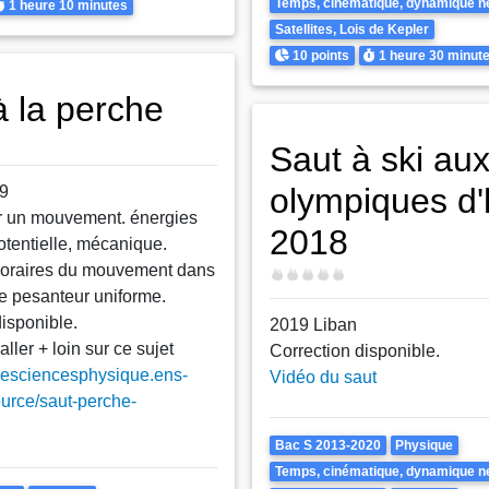
urée
Temps, cinématique, dynamique n
1 heure
10 minutes
Satellites, Lois de Kepler
Points
Durée
10 points
1 heure
30 minut
à la perche
Saut à ski aux
olympiques d'
19
r un mouvement. énergies
2018
otentielle, mécanique.
horaires du mouvement dans
Difficulté
 pesanteur uniforme.
disponible.
2019 Liban
aller + loin sur ce sujet
Correction disponible.
turesciencesphysique.ens-
Vidéo du saut
ource/saut-perche-
Theme
Bac S 2013-2020
Physique
Temps, cinématique, dynamique n