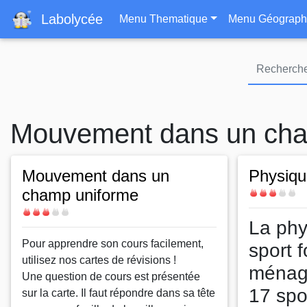
Navigation principa
Labolycée
Menu Thematique
Menu Géograph
Mouvement dans un cha
Mouvement dans un
Physiqu
champ uniforme
Difficulté
Difficulté
La phy
Body
Body
Pour apprendre son cours facilement,
sport 
utilisez nos cartes de révisions !
ménag
Une question de cours est présentée
17 spo
sur la carte. Il faut répondre dans sa tête