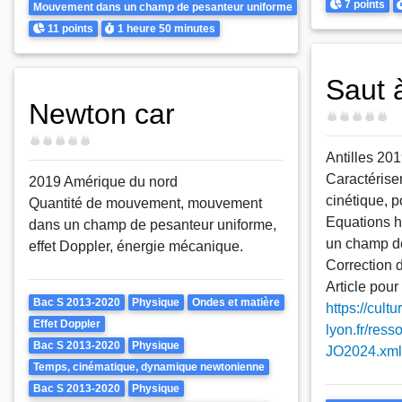
Points
D
7 points
Mouvement dans un champ de pesanteur uniforme
Points
Durée
11 points
1 heure
50 minutes
Saut 
Newton car
Difficulté
Difficulté
Antilles 20
Caractérise
2019 Amérique du nord
cinétique, p
Quantité de mouvement, mouvement
Equations 
dans un champ de pesanteur uniforme,
un champ de
effet Doppler, énergie mécanique.
Correction 
Article pour 
Theme
Bac S 2013-2020
Physique
Ondes et matière
https://cul
Effet Doppler
lyon.fr/ress
Bac S 2013-2020
Physique
JO2024.xml
Temps, cinématique, dynamique newtonienne
Bac S 2013-2020
Physique