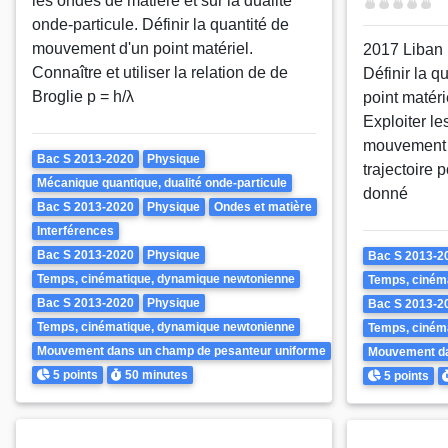
les ondes de matière et sur la dualité
Difficulté
onde-particule. Définir la quantité de
mouvement d'un point matériel.
2017 Liban
Connaître et utiliser la relation de de
Définir la 
Broglie p = h/λ
point matéri
Exploiter le
mouvement o
Theme
Bac S 2013-2020
Physique
trajectoire
Mécanique quantique, dualité onde-particule
donné
Bac S 2013-2020
Physique
Ondes et matière
Interférences
Theme
Bac S 2013-2020
Physique
Bac S 2013-2
Temps, cinématique, dynamique newtonienne
Temps, ciném
Bac S 2013-2020
Physique
Bac S 2013-2
Temps, cinématique, dynamique newtonienne
Temps, ciném
Mouvement dans un champ de pesanteur uniforme
Mouvement da
Points
Durée
Points
D
5 points
50 minutes
5 points