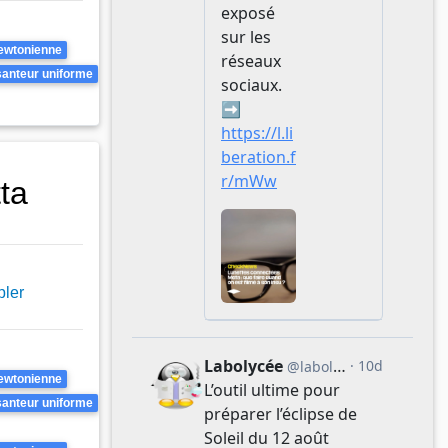
ewtonienne
anteur uniforme
ta
pler
ewtonienne
anteur uniforme