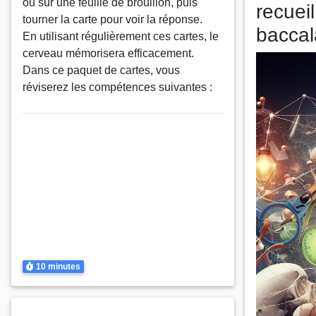
ou sur une feuille de brouillon, puis
recuei
tourner la carte pour voir la réponse.
baccal
En utilisant régulièrement ces cartes, le
cerveau mémorisera efficacement.
Dans ce paquet de cartes, vous
réviserez les compétences suivantes :
Thème
Mouvement dans un champ de
pesanteur uniforme
Mouvement dans un champ de
pesanteur uniforme
Mouvement dans un champ électrique
uniforme
Mouvement dans un champ électrique
uniforme
Durée
10 minutes