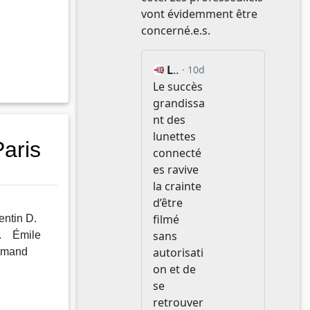
aris
uentin D.
. Émile
Armand