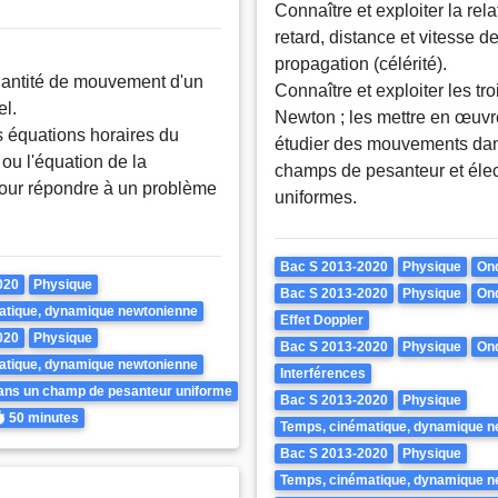
Connaître et exploiter la rela
retard, distance et vitesse d
propagation (célérité).
quantité de mouvement d'un
Connaître et exploiter les tro
el.
Newton ; les mettre en œuvr
s équations horaires du
étudier des mouvements da
u l'équation de la
champs de pesanteur et élec
 pour répondre à un problème
uniformes.
Theme
Bac S 2013-2020
Physique
Ond
020
Physique
Bac S 2013-2020
Physique
Ond
atique, dynamique newtonienne
Effet Doppler
020
Physique
Bac S 2013-2020
Physique
Ond
atique, dynamique newtonienne
Interférences
ns un champ de pesanteur uniforme
Bac S 2013-2020
Physique
urée
50 minutes
Temps, cinématique, dynamique n
Bac S 2013-2020
Physique
Temps, cinématique, dynamique n